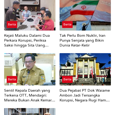
Berita
Berita
Kejati Maluku Dalami Dua
Tak Perlu Bom Nuklir, Iran
Perkara Korupsi, Periksa
Punya Senjata yang Bikin
Saksi hingga Sita Uang
Dunia Ketar-Ketir
Rp100 Juta
Berita
Berita
Sentil Kepala Daerah yang
Dua Pejabat PT Dok Waiame
Terkena OTT, Mendagri:
Ambon Jadi Tersangka
Mereka Bukan Anak Kemarin
Korupsi, Negara Rugi Hampir
Sore
Rp19 Miliar