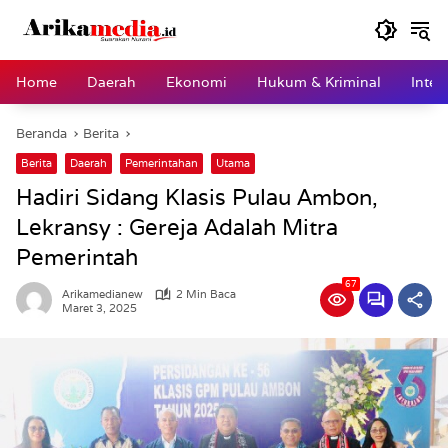
Langsung
ke
konten
Home
Daerah
Ekonomi
Hukum & Kriminal
Inter
Beranda
Berita
Berita
Daerah
Pemerintahan
Utama
Hadiri Sidang Klasis Pulau Ambon,
Lekransy : Gereja Adalah Mitra
Pemerintah
67
Arikamedianew
2 Min Baca
Maret 3, 2025