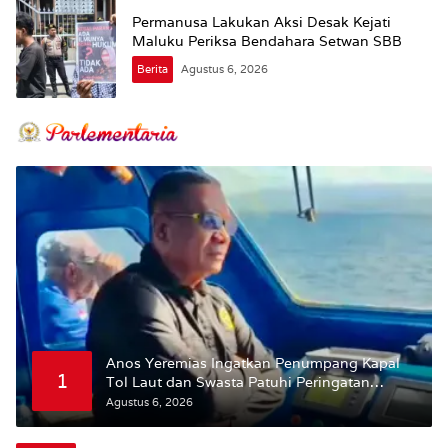
Permanusa Lakukan Aksi Desak Kejati
Maluku Periksa Bendahara Setwan SBB
Berita
Agustus 6, 2026
Anos Yeremias Ingatkan Penumpang Kapal
1
Tol Laut dan Swasta Patuhi Peringatan
BMKG
Agustus 6, 2026