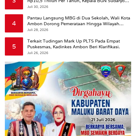
3
Rp10,5 Triliun Per Tahun, Kepala BGN Sudaryono
Beri Penjelasan
Juli 30, 2026
Pantau Langsung MBG di Dua Sekolah, Wali Kota
4
Ambon Dorong Pemerataan Hingga Wilayah
Leitimur Selatan
Juli 28, 2026
Terkait Tudingan Mark Up PLTS Pada Empat
5
Puskesmas, Kadinkes Ambon Beri Klarifikasi.
Juli 26, 2026