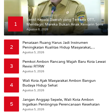
Sentil Kepala Daerah yang Terkena OTT,
1
Mendagri: Mereka Bukan Anak Kemarin Sore
Agustus 6, 2026
Penataan Ruang Harus Jadi Instrumen
2
Peningkatan Kualitas Hidup Masyarakat,
Wattimena: Revisi RT-RW Ditetapkan Pemkot
Agustus 5, 2026
Susun RDTR Sebagai Dasar Hukum
Pemkot Ambon Rancang Wajah Baru Kota Lewat
3
Revisi RTRW
Agustus 5, 2026
Wali Kota Ajak Masyarakat Ambon Bangun
4
Budaya Hidup Sehat
Agustus 5, 2026
Jangan Anggap Sepele, Wali Kota Ambon
5
Ingatkan Pentingnya Perencanaan Kesehatan
Agustus 5, 2026