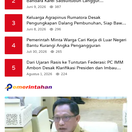
2
Bandara Karel Sadsuitubun Langgur
Dipertanyakan
Juni 9, 2026
387
Keluarga Agrapinus Rumatora Desak
3
Pengungkapan Dalang Pembunuhan, Siap Bawa
Kasus ke Komisi III DPR RI
Juni 8, 2026
296
Pemerintah Minta Warga Cari Kerja di Luar Negeri
4
Bantu Kurangi Angka Pengangguran
Juli 30, 2026
265
Dari Ujaran Rasis ke Tuntutan Federasi: PC IMM
5
Ambon Desak Klarifikasi Presiden dan Imbau
Tunda Pengibaran Bendera Merah Putih Di
Agustus 1, 2026
224
Maluku.