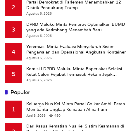
Partai Demokrat di Parlemen Menambahkan 12
2
Distrik Pendukung Trump
Agustus 6, 2026
DPRD Maluku Minta Pemprov Optimalkan BUMD
3
yang ada Ketimbang Menambah Baru
Agustus 6, 2026
Yeremias Minta Evaluasi Menyeluruh Sistim
4
Pengawalan dan Operasional Angkutan Kontainer
Agustus 5, 2026
Komisi I DPRD Maluku Minta Baperjakat Seleksi
5
Ketat Calon Pejabat Termasuk Rekam Jejak
Hukum
Agustus 5, 2026
Populer
Keluarga Nus Kei Minta Partai Golkar Ambil Peran
1
Membantu Ungkap Kematian Almarhum
Juni 8, 2026
450
Dari Kasus Kematian Nus Kei Sistim Keamanan di