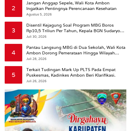
Jangan Anggap Sepele, Wali Kota Ambon
2
Ingatkan Pentingnya Perencanaan Kesehatan
Agustus 5, 2026
Disentil Kejagung Soal Program MBG Boros
3
Rp10,5 Triliun Per Tahun, Kepala BGN Sudaryono
Beri Penjelasan
Juli 30, 2026
Pantau Langsung MBG di Dua Sekolah, Wali Kota
4
Ambon Dorong Pemerataan Hingga Wilayah
Leitimur Selatan
Juli 28, 2026
Terkait Tudingan Mark Up PLTS Pada Empat
5
Puskesmas, Kadinkes Ambon Beri Klarifikasi.
Juli 26, 2026