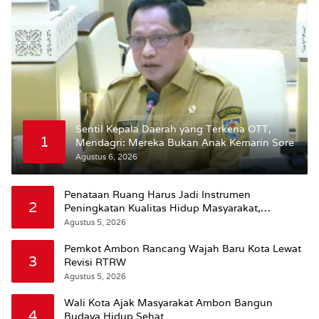
Sentil Kepala Daerah yang Terkena OTT,
1
Mendagri: Mereka Bukan Anak Kemarin Sore
Agustus 6, 2026
Penataan Ruang Harus Jadi Instrumen
2
Peningkatan Kualitas Hidup Masyarakat,
Wattimena: Revisi RT-RW Ditetapkan Pemkot
Agustus 5, 2026
Susun RDTR Sebagai Dasar Hukum
Pemkot Ambon Rancang Wajah Baru Kota Lewat
3
Revisi RTRW
Agustus 5, 2026
Wali Kota Ajak Masyarakat Ambon Bangun
4
Budaya Hidup Sehat