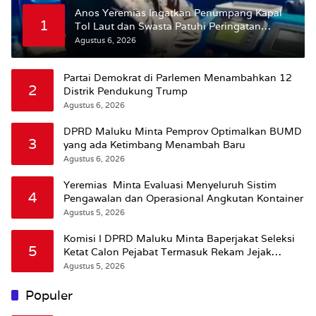
Anos Yeremias Ingatkan Penumpang Kapal
1
Tol Laut dan Swasta Patuhi Peringatan
BMKG
Agustus 6, 2026
Partai Demokrat di Parlemen Menambahkan 12
2
Distrik Pendukung Trump
Agustus 6, 2026
DPRD Maluku Minta Pemprov Optimalkan BUMD
3
yang ada Ketimbang Menambah Baru
Agustus 6, 2026
Yeremias Minta Evaluasi Menyeluruh Sistim
4
Pengawalan dan Operasional Angkutan Kontainer
Agustus 5, 2026
Komisi I DPRD Maluku Minta Baperjakat Seleksi
5
Ketat Calon Pejabat Termasuk Rekam Jejak
Hukum
Agustus 5, 2026
Populer