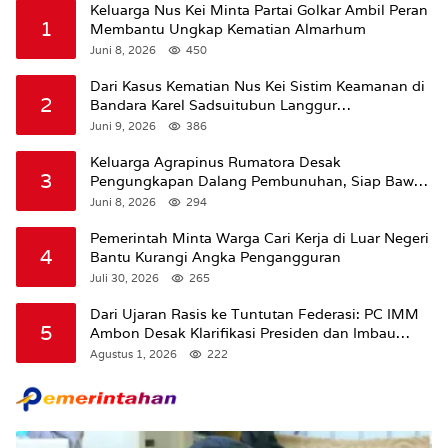
Keluarga Nus Kei Minta Partai Golkar Ambil Peran
1
Membantu Ungkap Kematian Almarhum
Juni 8, 2026
450
Dari Kasus Kematian Nus Kei Sistim Keamanan di
2
Bandara Karel Sadsuitubun Langgur
Dipertanyakan
Juni 9, 2026
386
Keluarga Agrapinus Rumatora Desak
3
Pengungkapan Dalang Pembunuhan, Siap Bawa
Kasus ke Komisi III DPR RI
Juni 8, 2026
294
Pemerintah Minta Warga Cari Kerja di Luar Negeri
4
Bantu Kurangi Angka Pengangguran
Juli 30, 2026
265
Dari Ujaran Rasis ke Tuntutan Federasi: PC IMM
5
Ambon Desak Klarifikasi Presiden dan Imbau
Tunda Pengibaran Bendera Merah Putih Di
Agustus 1, 2026
222
Maluku.