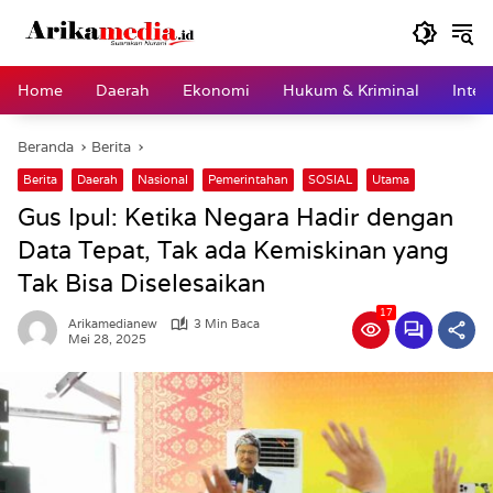
Langsung
ke
konten
Home
Daerah
Ekonomi
Hukum & Kriminal
Inter
Beranda
Berita
Berita
Daerah
Nasional
Pemerintahan
SOSIAL
Utama
Gus Ipul: Ketika Negara Hadir dengan
Data Tepat, Tak ada Kemiskinan yang
Tak Bisa Diselesaikan
17
Arikamedianew
3 Min Baca
Mei 28, 2025