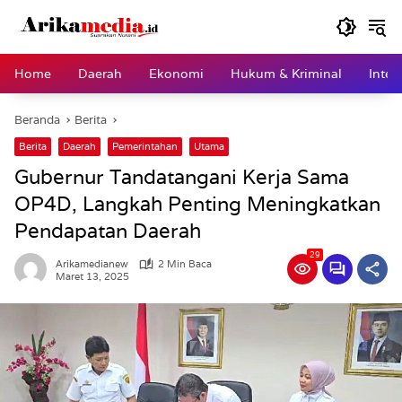
Langsung
ke
konten
Home
Daerah
Ekonomi
Hukum & Kriminal
Inter
Beranda
Berita
Berita
Daerah
Pemerintahan
Utama
Gubernur Tandatangani Kerja Sama
OP4D, Langkah Penting Meningkatkan
Pendapatan Daerah
29
Arikamedianew
2 Min Baca
Maret 13, 2025