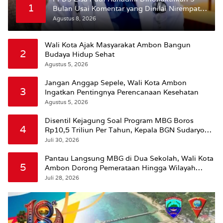
1
Bulan Usai Komentar yang Dinilai Nirempati
ke Pasien BPJS
Agustus 8, 2026
Wali Kota Ajak Masyarakat Ambon Bangun
2
Budaya Hidup Sehat
Agustus 5, 2026
Jangan Anggap Sepele, Wali Kota Ambon
3
Ingatkan Pentingnya Perencanaan Kesehatan
Agustus 5, 2026
Disentil Kejagung Soal Program MBG Boros
4
Rp10,5 Triliun Per Tahun, Kepala BGN Sudaryono
Beri Penjelasan
Juli 30, 2026
Pantau Langsung MBG di Dua Sekolah, Wali Kota
5
Ambon Dorong Pemerataan Hingga Wilayah
Leitimur Selatan
Juli 28, 2026