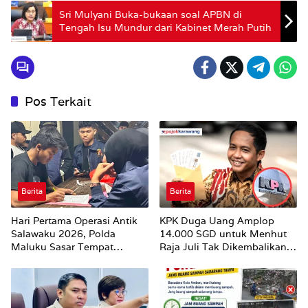
Sri Mulyani Buka-bukaan soal APBN di
Tengah Isu Mundur dari Kabinet Merah Putih
Pos Terkait
Berita
Berita
Hari Pertama Operasi Antik
KPK Duga Uang Amplop
Salawaku 2026, Polda
14.000 SGD untuk Menhut
Maluku Sasar Tempat
Raja Juli Tak Dikembalikan
Hiburan Malam di Ambon
Utuh