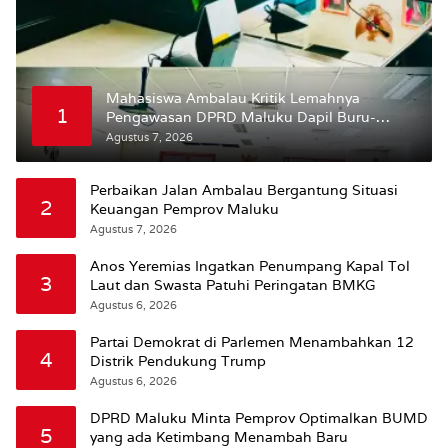
Mahasiswa Ambalau Kritik Lemahnya
1
Pengawasan DPRD Maluku Dapil Buru-
Bursel Terhadap Proses Perubahan Status
Agustus 7, 2026
Jalan
Perbaikan Jalan Ambalau Bergantung Situasi
2
Keuangan Pemprov Maluku
Agustus 7, 2026
Anos Yeremias Ingatkan Penumpang Kapal Tol
3
Laut dan Swasta Patuhi Peringatan BMKG
Agustus 6, 2026
Partai Demokrat di Parlemen Menambahkan 12
4
Distrik Pendukung Trump
Agustus 6, 2026
DPRD Maluku Minta Pemprov Optimalkan BUMD
5
yang ada Ketimbang Menambah Baru