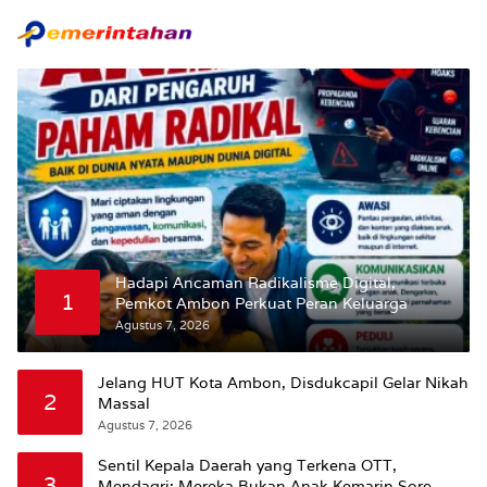
Hadapi Ancaman Radikalisme Digital,
1
Pemkot Ambon Perkuat Peran Keluarga
Agustus 7, 2026
Jelang HUT Kota Ambon, Disdukcapil Gelar Nikah
2
Massal
Agustus 7, 2026
Sentil Kepala Daerah yang Terkena OTT,
3
Mendagri: Mereka Bukan Anak Kemarin Sore