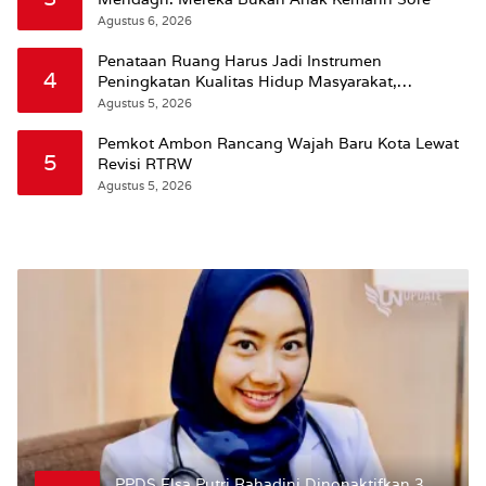
Agustus 6, 2026
Penataan Ruang Harus Jadi Instrumen
4
Peningkatan Kualitas Hidup Masyarakat,
Wattimena: Revisi RT-RW Ditetapkan Pemkot
Agustus 5, 2026
Susun RDTR Sebagai Dasar Hukum
Pemkot Ambon Rancang Wajah Baru Kota Lewat
5
Revisi RTRW
Agustus 5, 2026
PPDS Elsa Putri Rahadini Dinonaktifkan 3