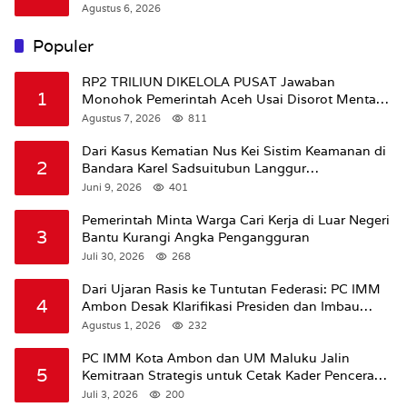
Agustus 6, 2026
Populer
RP2 TRILIUN DIKELOLA PUSAT Jawaban
1
Monohok Pemerintah Aceh Usai Disorot Mentan
Amran Soal Dana Pertanian
Agustus 7, 2026
811
Dari Kasus Kematian Nus Kei Sistim Keamanan di
2
Bandara Karel Sadsuitubun Langgur
Dipertanyakan
Juni 9, 2026
401
Pemerintah Minta Warga Cari Kerja di Luar Negeri
3
Bantu Kurangi Angka Pengangguran
Juli 30, 2026
268
Dari Ujaran Rasis ke Tuntutan Federasi: PC IMM
4
Ambon Desak Klarifikasi Presiden dan Imbau
Tunda Pengibaran Bendera Merah Putih Di
Agustus 1, 2026
232
Maluku.
PC IMM Kota Ambon dan UM Maluku Jalin
5
Kemitraan Strategis untuk Cetak Kader Pencerah
Bangsa “Membangun Peradaban dari Kampus”
Juli 3, 2026
200