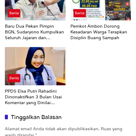
Berita
Berita
Baru Dua Pekan Pimpin
Pemkot Ambon Dorong
BGN, Sudaryono Kumpulkan
Kesadaran Warga Terapkan
Seluruh Jajaran dan
Disiplin Buang Sampah
Umumkan ‘Kertas Putih’
Pungli dan Pemerasan
Supplier harus Berhenti
Sekarang
Berita
PPDS Elsa Putri Rahadini
Dinonaktifkan 3 Bulan Usai
Komentar yang Dinilai
Nirempati ke Pasien BPJS
Tinggalkan Balasan
Alamat email Anda tidak akan dipublikasikan.
Ruas yang
wajib ditandai
*