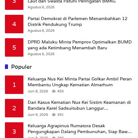
3
Laut dan Swasta Patuhi Peringatan BMKG
Agustus 6, 2026
Partai Demokrat di Parlemen Menambahkan 12
4
Distrik Pendukung Trump
Agustus 6, 2026
DPRD Maluku Minta Pemprov Optimalkan BUMD
5
yang ada Ketimbang Menambah Baru
Agustus 6, 2026
Populer
Keluarga Nus Kei Minta Partai Golkar Ambil Peran
1
Membantu Ungkap Kematian Almarhum
Juni 8, 2026
450
Dari Kasus Kematian Nus Kei Sistim Keamanan di
2
Bandara Karel Sadsuitubun Langgur
Dipertanyakan
Juni 9, 2026
391
Keluarga Agrapinus Rumatora Desak
3
Pengungkapan Dalang Pembunuhan, Siap Bawa
Kasus ke Komisi III DPR RI
Juni 8, 2026
296