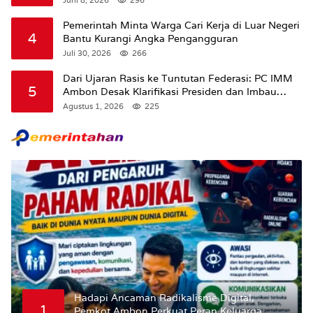
Pemerintah Minta Warga Cari Kerja di Luar Negeri
4
Bantu Kurangi Angka Pengangguran
Juli 30, 2026
266
Dari Ujaran Rasis ke Tuntutan Federasi: PC IMM
5
Ambon Desak Klarifikasi Presiden dan Imbau
Tunda Pengibaran Bendera Merah Putih Di
Agustus 1, 2026
225
Maluku.
Hadapi Ancaman Radikalisme Digital,
1
Pemkot Ambon Perkuat Peran Keluarga