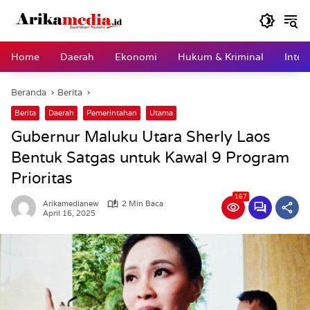
Langsung
ke
konten
Home
Daerah
Ekonomi
Hukum & Kriminal
Inter
Beranda
Berita
Berita
Daerah
Pemerintahan
Utama
Gubernur Maluku Utara Sherly Laos
Bentuk Satgas untuk Kawal 9 Program
Prioritas
167
Arikamedianew
2 Min Baca
April 16, 2025