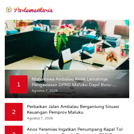
Mahasiswa Ambalau Kritik Lemahnya
1
Pengawasan DPRD Maluku Dapil Buru-
Bursel Terhadap Proses Perubahan Status
Agustus 7, 2026
Jalan
Perbaikan Jalan Ambalau Bergantung Situasi
2
Keuangan Pemprov Maluku
Agustus 7, 2026
Anos Yeremias Ingatkan Penumpang Kapal Tol