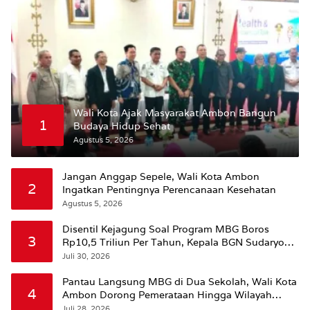
Wali Kota Ajak Masyarakat Ambon Bangun
1
Budaya Hidup Sehat
Agustus 5, 2026
Jangan Anggap Sepele, Wali Kota Ambon
2
Ingatkan Pentingnya Perencanaan Kesehatan
Agustus 5, 2026
Disentil Kejagung Soal Program MBG Boros
3
Rp10,5 Triliun Per Tahun, Kepala BGN Sudaryono
Beri Penjelasan
Juli 30, 2026
Pantau Langsung MBG di Dua Sekolah, Wali Kota
4
Ambon Dorong Pemerataan Hingga Wilayah
Leitimur Selatan
Juli 28, 2026