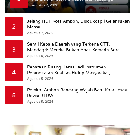
Agustus 7, 2026
Jelang HUT Kota Ambon, Disdukcapil Gelar Nikah
2
Massal
Agustus 7, 2026
Sentil Kepala Daerah yang Terkena OTT,
3
Mendagri: Mereka Bukan Anak Kemarin Sore
Agustus 6, 2026
Penataan Ruang Harus Jadi Instrumen
4
Peningkatan Kualitas Hidup Masyarakat,
Wattimena: Revisi RT-RW Ditetapkan Pemkot
Agustus 5, 2026
Susun RDTR Sebagai Dasar Hukum
Pemkot Ambon Rancang Wajah Baru Kota Lewat
5
Revisi RTRW
Agustus 5, 2026