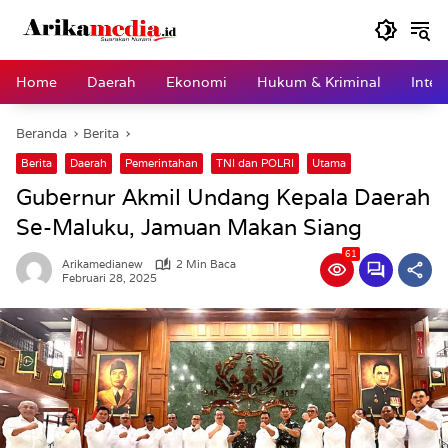
Langsung
ke
konten
Home
Daerah
Ekonomi
Hukum & Kriminal
Inter
Beranda
Berita
Berita
Daerah
Pemerintahan
TNI dan POLRI
Utama
Gubernur Akmil Undang Kepala Daerah
Se-Maluku, Jamuan Makan Siang
61
Arikamedianew
2 Min Baca
Februari 28, 2025