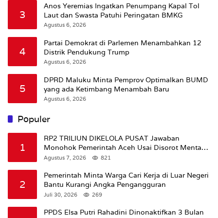
Anos Yeremias Ingatkan Penumpang Kapal Tol
3
Laut dan Swasta Patuhi Peringatan BMKG
Agustus 6, 2026
Partai Demokrat di Parlemen Menambahkan 12
4
Distrik Pendukung Trump
Agustus 6, 2026
DPRD Maluku Minta Pemprov Optimalkan BUMD
5
yang ada Ketimbang Menambah Baru
Agustus 6, 2026
Populer
RP2 TRILIUN DIKELOLA PUSAT Jawaban
1
Monohok Pemerintah Aceh Usai Disorot Mentan
Amran Soal Dana Pertanian
Agustus 7, 2026
821
Pemerintah Minta Warga Cari Kerja di Luar Negeri
2
Bantu Kurangi Angka Pengangguran
Juli 30, 2026
269
PPDS Elsa Putri Rahadini Dinonaktifkan 3 Bulan