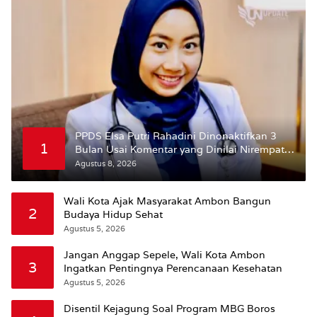
PPDS Elsa Putri Rahadini Dinonaktifkan 3
1
Bulan Usai Komentar yang Dinilai Nirempati
ke Pasien BPJS
Agustus 8, 2026
Wali Kota Ajak Masyarakat Ambon Bangun
2
Budaya Hidup Sehat
Agustus 5, 2026
Jangan Anggap Sepele, Wali Kota Ambon
3
Ingatkan Pentingnya Perencanaan Kesehatan
Agustus 5, 2026
Disentil Kejagung Soal Program MBG Boros