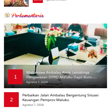
Mahasiswa Ambalau Kritik Lemahnya
1
Pengawasan DPRD Maluku Dapil Buru-
Bursel Terhadap Proses Perubahan Status
Agustus 7, 2026
Jalan
Perbaikan Jalan Ambalau Bergantung Situasi
2
Keuangan Pemprov Maluku
Agustus 7, 2026