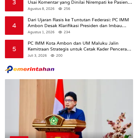
3
Usai Komentar yang Dinilai Nirempati ke Pasien
BPJS
Agustus 8, 2026
256
Dari Ujaran Rasis ke Tuntutan Federasi: PC IMM
4
Ambon Desak Klarifikasi Presiden dan Imbau
Tunda Pengibaran Bendera Merah Putih Di
Agustus 1, 2026
234
Maluku.
PC IMM Kota Ambon dan UM Maluku Jalin
5
Kemitraan Strategis untuk Cetak Kader Pencerah
Bangsa “Membangun Peradaban dari Kampus”
Juli 3, 2026
200