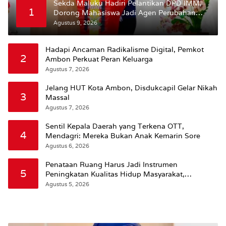
Sekda Maluku Hadiri Pelantikan DPD IMM,
1
Dorong Mahasiswa Jadi Agen Perubahan
dan Mitra Strategis Pemerintah
Agustus 9, 2026
Hadapi Ancaman Radikalisme Digital, Pemkot
2
Ambon Perkuat Peran Keluarga
Agustus 7, 2026
Jelang HUT Kota Ambon, Disdukcapil Gelar Nikah
3
Massal
Agustus 7, 2026
Sentil Kepala Daerah yang Terkena OTT,
4
Mendagri: Mereka Bukan Anak Kemarin Sore
Agustus 6, 2026
Penataan Ruang Harus Jadi Instrumen
5
Peningkatan Kualitas Hidup Masyarakat,
Wattimena: Revisi RT-RW Ditetapkan Pemkot
Agustus 5, 2026
Susun RDTR Sebagai Dasar Hukum