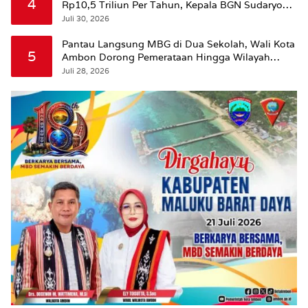
4
Rp10,5 Triliun Per Tahun, Kepala BGN Sudaryono
Beri Penjelasan
Juli 30, 2026
Pantau Langsung MBG di Dua Sekolah, Wali Kota
5
Ambon Dorong Pemerataan Hingga Wilayah
Leitimur Selatan
Juli 28, 2026