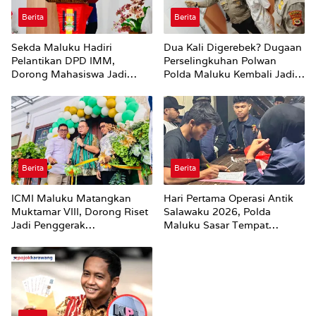
Berita
Berita
Sekda Maluku Hadiri
Dua Kali Digerebek? Dugaan
Pelantikan DPD IMM,
Perselingkuhan Polwan
Dorong Mahasiswa Jadi
Polda Maluku Kembali Jadi
Agen Perubahan dan Mitra
Sorotan
Strategis Pemerintah
Berita
Berita
ICMI Maluku Matangkan
Hari Pertama Operasi Antik
Muktamar VIII, Dorong Riset
Salawaku 2026, Polda
Jadi Penggerak
Maluku Sasar Tempat
Pembangunan
Hiburan Malam di Ambon