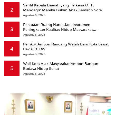
Sentil Kepala Daerah yang Terkena OTT,
2
Mendagri: Mereka Bukan Anak Kemarin Sore
Agustus 6, 2026
Penataan Ruang Harus Jadi Instrumen
3
Peningkatan Kualitas Hidup Masyarakat,
Wattimena: Revisi RT-RW Ditetapkan Pemkot
Agustus 5, 2026
Susun RDTR Sebagai Dasar Hukum
Pemkot Ambon Rancang Wajah Baru Kota Lewat
4
Revisi RTRW
Agustus 5, 2026
Wali Kota Ajak Masyarakat Ambon Bangun
5
Budaya Hidup Sehat
Agustus 5, 2026