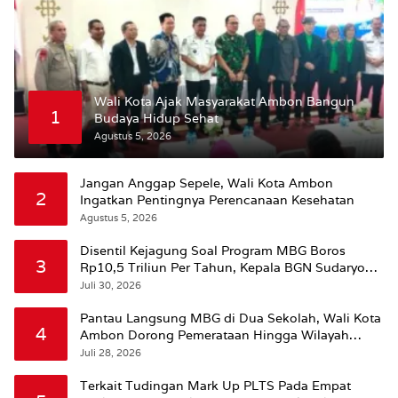
Wali Kota Ajak Masyarakat Ambon Bangun
1
Budaya Hidup Sehat
Agustus 5, 2026
Jangan Anggap Sepele, Wali Kota Ambon
2
Ingatkan Pentingnya Perencanaan Kesehatan
Agustus 5, 2026
Disentil Kejagung Soal Program MBG Boros
3
Rp10,5 Triliun Per Tahun, Kepala BGN Sudaryono
Beri Penjelasan
Juli 30, 2026
Pantau Langsung MBG di Dua Sekolah, Wali Kota
4
Ambon Dorong Pemerataan Hingga Wilayah
Leitimur Selatan
Juli 28, 2026
Terkait Tudingan Mark Up PLTS Pada Empat