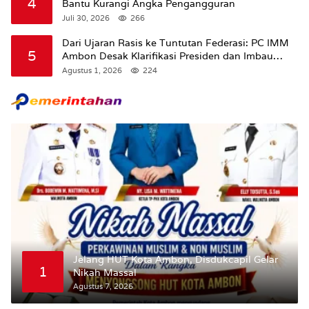
4
Bantu Kurangi Angka Pengangguran
Juli 30, 2026
266
Dari Ujaran Rasis ke Tuntutan Federasi: PC IMM
5
Ambon Desak Klarifikasi Presiden dan Imbau
Tunda Pengibaran Bendera Merah Putih Di
Agustus 1, 2026
224
Maluku.
Jelang HUT Kota Ambon, Disdukcapil Gelar
1
Nikah Massal
Agustus 7, 2026