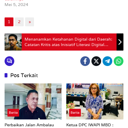
Mei 5, 2024
1
2
»
Menanamkan Ketahanan Digital dari Daerah:
Catatan Kritis atas Inisiatif Literasi Digital
Pemkot Ambon
Pos Terkait
Berita
Berita
Perbaikan Jalan Ambalau
Ketua DPC IWAPI MBD :