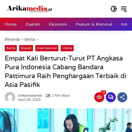
Langsung
ke
konten
Home
Daerah
Ekonomi
Hukum & Kriminal
Inter
Beranda
Berita
Berita
Daerah
Internasional
Utama
Empat Kali Berturut-Turut PT Angkasa
Pura Indonesia Cabang Bandara
Pattimura Raih Penghargaan Terbaik di
Asia Pasifik
48
Arikamedianew
2 Min Baca
April 29, 2025