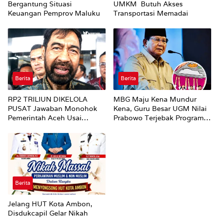
Bergantung Situasi
UMKM Butuh Akses
Keuangan Pemprov Maluku
Transportasi Memadai
Berita
Berita
RP2 TRILIUN DIKELOLA
MBG Maju Kena Mundur
PUSAT Jawaban Monohok
Kena, Guru Besar UGM Nilai
Pemerintah Aceh Usai
Prabowo Terjebak Program
Disorot Mentan Amran Soal
Amburadul
Dana Pertanian
Berita
Jelang HUT Kota Ambon,
Disdukcapil Gelar Nikah