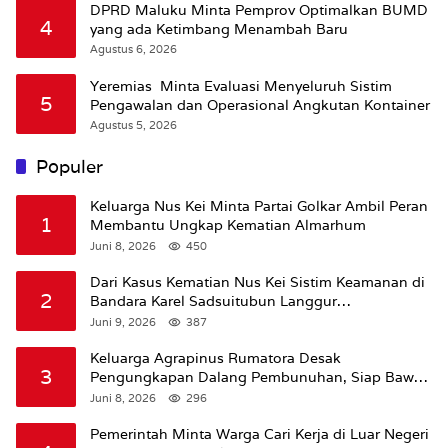
DPRD Maluku Minta Pemprov Optimalkan BUMD
4
yang ada Ketimbang Menambah Baru
Agustus 6, 2026
Yeremias Minta Evaluasi Menyeluruh Sistim
5
Pengawalan dan Operasional Angkutan Kontainer
Agustus 5, 2026
Populer
Keluarga Nus Kei Minta Partai Golkar Ambil Peran
1
Membantu Ungkap Kematian Almarhum
Juni 8, 2026
450
Dari Kasus Kematian Nus Kei Sistim Keamanan di
2
Bandara Karel Sadsuitubun Langgur
Dipertanyakan
Juni 9, 2026
387
Keluarga Agrapinus Rumatora Desak
3
Pengungkapan Dalang Pembunuhan, Siap Bawa
Kasus ke Komisi III DPR RI
Juni 8, 2026
296
Pemerintah Minta Warga Cari Kerja di Luar Negeri