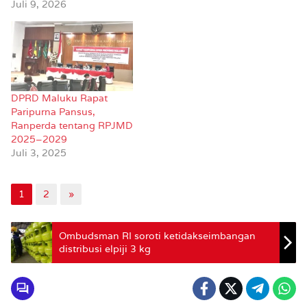
Juli 9, 2026
DPRD Maluku Rapat
Paripurna Pansus,
Ranperda tentang RPJMD
2025–2029
Juli 3, 2025
1
2
»
Ombudsman RI soroti ketidakseimbangan
distribusi elpiji 3 kg