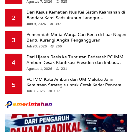
Amran Soal Dana Pertanian
Agustus 7, 2026
525
Dari Kasus Kematian Nus Kei Sistim Keamanan di
2
Bandara Karel Sadsuitubun Langgur
Dipertanyakan
Juni 9, 2026
397
Pemerintah Minta Warga Cari Kerja di Luar Negeri
3
Bantu Kurangi Angka Pengangguran
Juli 30, 2026
266
Dari Ujaran Rasis ke Tuntutan Federasi: PC IMM
4
Ambon Desak Klarifikasi Presiden dan Imbau
Tunda Pengibaran Bendera Merah Putih Di
Agustus 1, 2026
231
Maluku.
PC IMM Kota Ambon dan UM Maluku Jalin
5
Kemitraan Strategis untuk Cetak Kader Pencerah
Bangsa “Membangun Peradaban dari Kampus”
Juli 3, 2026
197