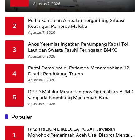
Bursel Terhadap Proses Perubahan Status
Agustus 7, 2026
Jalan
Perbaikan Jalan Ambalau Bergantung Situasi
2
Keuangan Pemprov Maluku
Agustus 7, 2026
Anos Yeremias Ingatkan Penumpang Kapal Tol
3
Laut dan Swasta Patuhi Peringatan BMKG
Agustus 6, 2026
Partai Demokrat di Parlemen Menambahkan 12
4
Distrik Pendukung Trump
Agustus 6, 2026
DPRD Maluku Minta Pemprov Optimalkan BUMD
5
yang ada Ketimbang Menambah Baru
Agustus 6, 2026
Populer
RP2 TRILIUN DIKELOLA PUSAT Jawaban
1
Monohok Pemerintah Aceh Usai Disorot Mentan