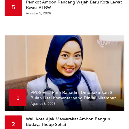
Pemkot Ambon Rancang Wajah Baru Kota Lewat
5
Revisi RTRW
Agustus 5, 2026
PPDS Elsa Putri Rahadini Dinonaktifkan 3
1
Bulan Usai Komentar yang Dinilai Nirempati
ke Pasien BPJS
Agustus 8, 2026
Wali Kota Ajak Masyarakat Ambon Bangun
2
Budaya Hidup Sehat