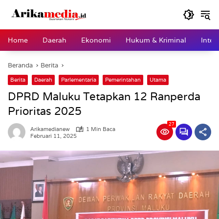
Langsung
ke
konten
Home
Daerah
Ekonomi
Hukum & Kriminal
Inter
Beranda
Berita
Berita
Daerah
Parlementaria
Pemerintahan
Utama
DPRD Maluku Tetapkan 12 Ranperda
Prioritas 2025
27
Arikamedianew
1 Min Baca
Februari 11, 2025