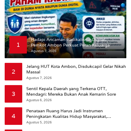
Hadapi Ancaman Radikalisme Digital,
1
Pemkot Ambon Perkuat Peran Keluarga
Agustus 7, 2026
Jelang HUT Kota Ambon, Disdukcapil Gelar Nikah
2
Massal
Agustus 7, 2026
Sentil Kepala Daerah yang Terkena OTT,
3
Mendagri: Mereka Bukan Anak Kemarin Sore
Agustus 6, 2026
Penataan Ruang Harus Jadi Instrumen
4
Peningkatan Kualitas Hidup Masyarakat,
Wattimena: Revisi RT-RW Ditetapkan Pemkot
Agustus 5, 2026
Susun RDTR Sebagai Dasar Hukum