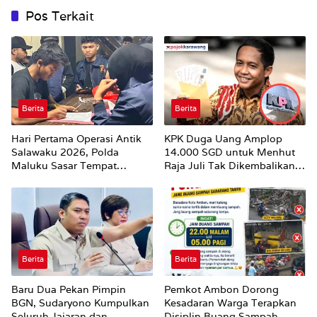
Pos Terkait
Berita
Berita
Hari Pertama Operasi Antik
KPK Duga Uang Amplop
Salawaku 2026, Polda
14.000 SGD untuk Menhut
Maluku Sasar Tempat
Raja Juli Tak Dikembalikan
Hiburan Malam di Ambon
Utuh
Berita
Berita
Baru Dua Pekan Pimpin
Pemkot Ambon Dorong
BGN, Sudaryono Kumpulkan
Kesadaran Warga Terapkan
Seluruh Jajaran dan
Disiplin Buang Sampah