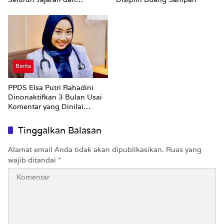
Umumkan ‘Kertas Putih’
Pungli dan Pemerasan
Supplier harus Berhenti
Sekarang
Berita
PPDS Elsa Putri Rahadini
Dinonaktifkan 3 Bulan Usai
Komentar yang Dinilai
Nirempati ke Pasien BPJS
Tinggalkan Balasan
Alamat email Anda tidak akan dipublikasikan.
Ruas yang
wajib ditandai
*