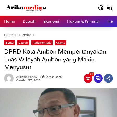
Langsung
ke
konten
Home
Daerah
Ekonomi
Hukum & Kriminal
Inter
Beranda
Berita
Berita
Daerah
Parlementaria
Utama
DPRD Kota Ambon Mempertanyakan
Luas Wilayah Ambon yang Makin
Menyusut
29
Arikamedianew
2 Min Baca
Oktober 27, 2025