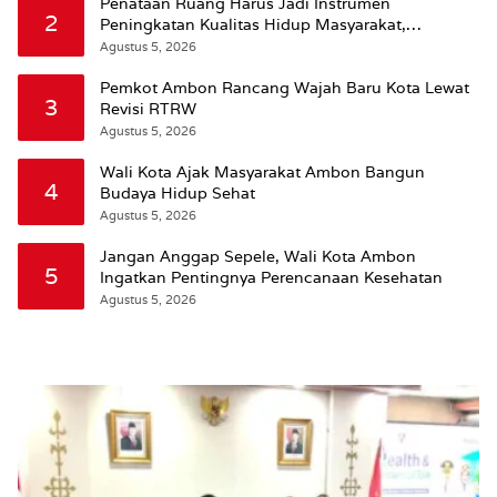
Penataan Ruang Harus Jadi Instrumen
2
Peningkatan Kualitas Hidup Masyarakat,
Wattimena: Revisi RT-RW Ditetapkan Pemkot
Agustus 5, 2026
Susun RDTR Sebagai Dasar Hukum
Pemkot Ambon Rancang Wajah Baru Kota Lewat
3
Revisi RTRW
Agustus 5, 2026
Wali Kota Ajak Masyarakat Ambon Bangun
4
Budaya Hidup Sehat
Agustus 5, 2026
Jangan Anggap Sepele, Wali Kota Ambon
5
Ingatkan Pentingnya Perencanaan Kesehatan
Agustus 5, 2026