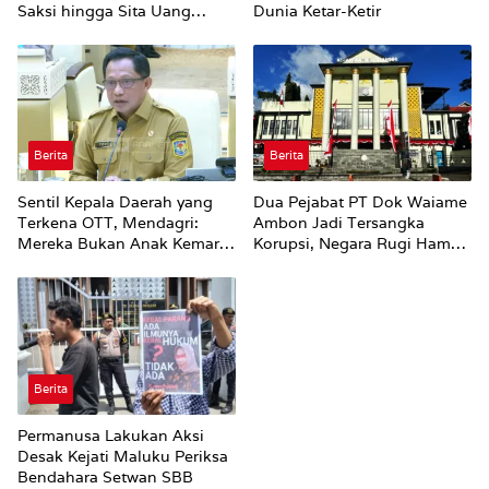
Saksi hingga Sita Uang
Dunia Ketar-Ketir
Rp100 Juta
Berita
Berita
Sentil Kepala Daerah yang
Dua Pejabat PT Dok Waiame
Terkena OTT, Mendagri:
Ambon Jadi Tersangka
Mereka Bukan Anak Kemarin
Korupsi, Negara Rugi Hampir
Sore
Rp19 Miliar
Berita
Permanusa Lakukan Aksi
Desak Kejati Maluku Periksa
Bendahara Setwan SBB