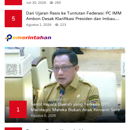
Juli 30, 2026
265
Dari Ujaran Rasis ke Tuntutan Federasi: PC IMM
5
Ambon Desak Klarifikasi Presiden dan Imbau
Tunda Pengibaran Bendera Merah Putih Di
Agustus 1, 2026
223
Maluku.
Sentil Kepala Daerah yang Terkena OTT,
1
Mendagri: Mereka Bukan Anak Kemarin Sore
Agustus 6, 2026