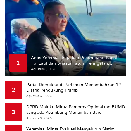
Anos Yeremias Ingatkan Penumpang Kapal
1
Tol Laut dan Swasta Patuhi Peringatan
BMKG
Agustus 6, 2026
Partai Demokrat di Parlemen Menambahkan 12
2
Distrik Pendukung Trump
Agustus 6, 2026
DPRD Maluku Minta Pemprov Optimalkan BUMD
3
yang ada Ketimbang Menambah Baru
Agustus 6, 2026
Yeremias Minta Evaluasi Menyeluruh Sistim