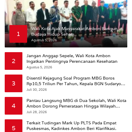
Wali Kota Ajak Masyarakat Ambon Bangun
1
Budaya Hidup Sehat
Agustus 5, 2026
Jangan Anggap Sepele, Wali Kota Ambon
2
Ingatkan Pentingnya Perencanaan Kesehatan
Agustus 5, 2026
Disentil Kejagung Soal Program MBG Boros
3
Rp10,5 Triliun Per Tahun, Kepala BGN Sudaryono
Beri Penjelasan
Juli 30, 2026
Pantau Langsung MBG di Dua Sekolah, Wali Kota
4
Ambon Dorong Pemerataan Hingga Wilayah
Leitimur Selatan
Juli 28, 2026
Terkait Tudingan Mark Up PLTS Pada Empat
5
Puskesmas, Kadinkes Ambon Beri Klarifikasi.