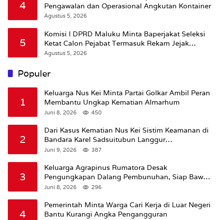
4
Pengawalan dan Operasional Angkutan Kontainer
Agustus 5, 2026
Komisi I DPRD Maluku Minta Baperjakat Seleksi
5
Ketat Calon Pejabat Termasuk Rekam Jejak
Hukum
Agustus 5, 2026
Populer
Keluarga Nus Kei Minta Partai Golkar Ambil Peran
1
Membantu Ungkap Kematian Almarhum
Juni 8, 2026
450
Dari Kasus Kematian Nus Kei Sistim Keamanan di
2
Bandara Karel Sadsuitubun Langgur
Dipertanyakan
Juni 9, 2026
387
Keluarga Agrapinus Rumatora Desak
3
Pengungkapan Dalang Pembunuhan, Siap Bawa
Kasus ke Komisi III DPR RI
Juni 8, 2026
296
Pemerintah Minta Warga Cari Kerja di Luar Negeri
4
Bantu Kurangi Angka Pengangguran