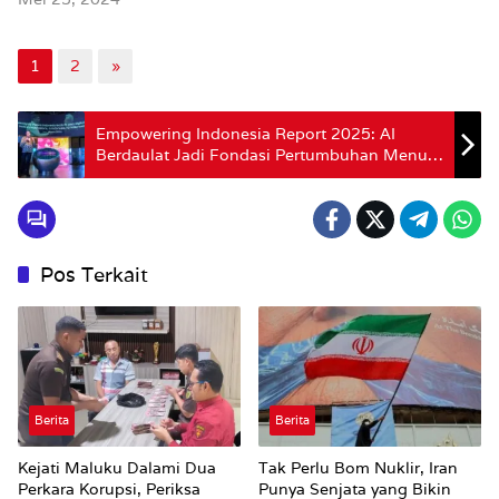
1
2
»
Empowering Indonesia Report 2025: AI
Berdaulat Jadi Fondasi Pertumbuhan Menuju
Indonesia Emas 2045
Pos Terkait
Berita
Berita
Kejati Maluku Dalami Dua
Tak Perlu Bom Nuklir, Iran
Perkara Korupsi, Periksa
Punya Senjata yang Bikin