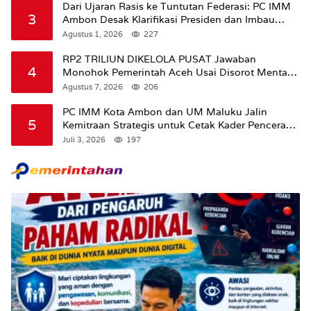
Dari Ujaran Rasis ke Tuntutan Federasi: PC IMM
3
Ambon Desak Klarifikasi Presiden dan Imbau
Tunda Pengibaran Bendera Merah Putih Di
Agustus 1, 2026
227
Maluku.
RP2 TRILIUN DIKELOLA PUSAT Jawaban
4
Monohok Pemerintah Aceh Usai Disorot Mentan
Amran Soal Dana Pertanian
Agustus 7, 2026
206
PC IMM Kota Ambon dan UM Maluku Jalin
5
Kemitraan Strategis untuk Cetak Kader Pencerah
Bangsa “Membangun Peradaban dari Kampus”
Juli 3, 2026
197