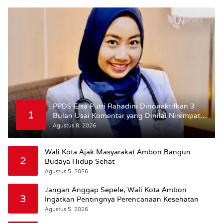
PPDS Elsa Putri Rahadini Dinonaktifkan 3
1
Bulan Usai Komentar yang Dinilai Nirempati
ke Pasien BPJS
Agustus 8, 2026
Wali Kota Ajak Masyarakat Ambon Bangun
2
Budaya Hidup Sehat
Agustus 5, 2026
Jangan Anggap Sepele, Wali Kota Ambon
3
Ingatkan Pentingnya Perencanaan Kesehatan
Agustus 5, 2026