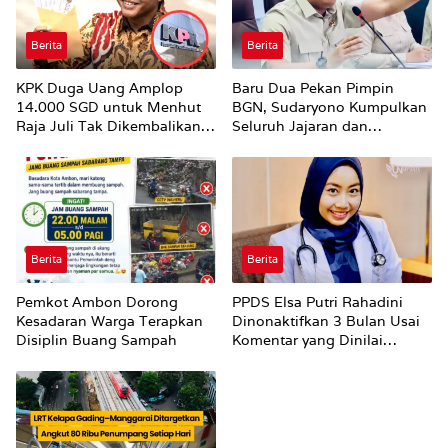
Berita
Berita
KPK Duga Uang Amplop
Baru Dua Pekan Pimpin
14.000 SGD untuk Menhut
BGN, Sudaryono Kumpulkan
Raja Juli Tak Dikembalikan
Seluruh Jajaran dan
Utuh
Umumkan ‘Kertas Putih’
Pungli dan Pemerasan
Supplier harus Berhenti
Sekarang
Berita
Berita
Pemkot Ambon Dorong
PPDS Elsa Putri Rahadini
Kesadaran Warga Terapkan
Dinonaktifkan 3 Bulan Usai
Disiplin Buang Sampah
Komentar yang Dinilai
Nirempati ke Pasien BPJS