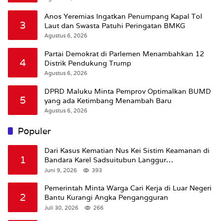
Anos Yeremias Ingatkan Penumpang Kapal Tol
3
Laut dan Swasta Patuhi Peringatan BMKG
Agustus 6, 2026
Partai Demokrat di Parlemen Menambahkan 12
4
Distrik Pendukung Trump
Agustus 6, 2026
DPRD Maluku Minta Pemprov Optimalkan BUMD
5
yang ada Ketimbang Menambah Baru
Agustus 6, 2026
Populer
Dari Kasus Kematian Nus Kei Sistim Keamanan di
1
Bandara Karel Sadsuitubun Langgur
Dipertanyakan
Juni 9, 2026
393
Pemerintah Minta Warga Cari Kerja di Luar Negeri
2
Bantu Kurangi Angka Pengangguran
Juli 30, 2026
266