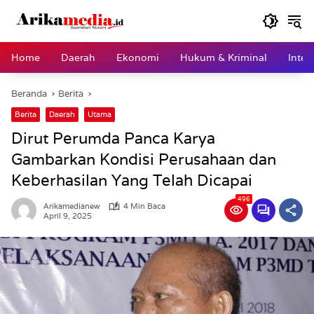
Langsung
ke
konten
Home
Daerah
Ekonomi
Hukum & Kriminal
Inter
Beranda
Berita
Berita
Daerah
Utama
Dirut Perumda Panca Karya
Gambarkan Kondisi Perusahaan dan
Keberhasilan Yang Telah Dicapai
496
Arikamedianew
4 Min Baca
April 9, 2025