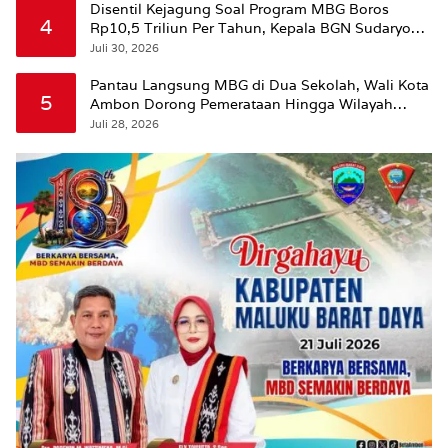
Disentil Kejagung Soal Program MBG Boros
4
Rp10,5 Triliun Per Tahun, Kepala BGN Sudaryono
Beri Penjelasan
Juli 30, 2026
Pantau Langsung MBG di Dua Sekolah, Wali Kota
5
Ambon Dorong Pemerataan Hingga Wilayah
Leitimur Selatan
Juli 28, 2026