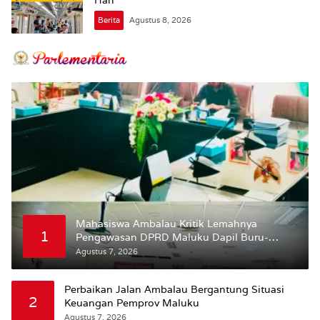
Berita
Agustus 8, 2026
Mahasiswa Ambalau Kritik Lemahnya
1
Pengawasan DPRD Maluku Dapil Buru-
Bursel Terhadap Proses Perubahan Status
Agustus 7, 2026
Jalan
Perbaikan Jalan Ambalau Bergantung Situasi
2
Keuangan Pemprov Maluku
Agustus 7, 2026