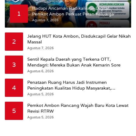
Hadapi Ancaman Radikalisme Digital,
1
Pemkot Ambon Perkuat Peran Keluarga
Agustus 7, 2026
Jelang HUT Kota Ambon, Disdukcapil Gelar Nikah
2
Massal
Agustus 7, 2026
Sentil Kepala Daerah yang Terkena OTT,
3
Mendagri: Mereka Bukan Anak Kemarin Sore
Agustus 6, 2026
Penataan Ruang Harus Jadi Instrumen
4
Peningkatan Kualitas Hidup Masyarakat,
Wattimena: Revisi RT-RW Ditetapkan Pemkot
Agustus 5, 2026
Susun RDTR Sebagai Dasar Hukum
Pemkot Ambon Rancang Wajah Baru Kota Lewat
5
Revisi RTRW
Agustus 5, 2026