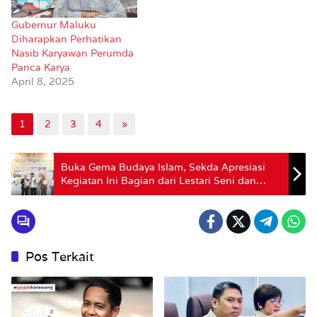
Gubernur Maluku
Diharapkan Perhatikan
Nasib Karyawan Perumda
Panca Karya
April 8, 2025
1
2
3
4
»
Buka Gema Budaya Islam, Sekda Apresiasi
Kegiatan Ini Bagian dari Lestari Seni dan
Budaya Maluku
Pos Terkait