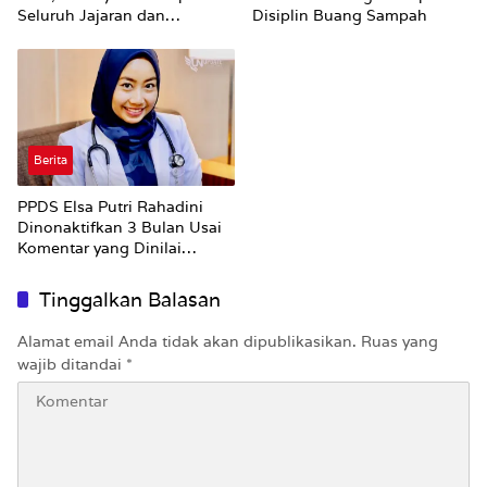
Seluruh Jajaran dan
Disiplin Buang Sampah
Umumkan ‘Kertas Putih’
Pungli dan Pemerasan
Supplier harus Berhenti
Sekarang
Berita
PPDS Elsa Putri Rahadini
Dinonaktifkan 3 Bulan Usai
Komentar yang Dinilai
Nirempati ke Pasien BPJS
Tinggalkan Balasan
Alamat email Anda tidak akan dipublikasikan.
Ruas yang
wajib ditandai
*