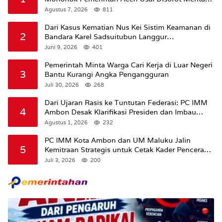
Amran Soal Dana Pertanian
Agustus 7, 2026
811
Dari Kasus Kematian Nus Kei Sistim Keamanan di
2
Bandara Karel Sadsuitubun Langgur
Dipertanyakan
Juni 9, 2026
401
Pemerintah Minta Warga Cari Kerja di Luar Negeri
3
Bantu Kurangi Angka Pengangguran
Juli 30, 2026
268
Dari Ujaran Rasis ke Tuntutan Federasi: PC IMM
4
Ambon Desak Klarifikasi Presiden dan Imbau
Tunda Pengibaran Bendera Merah Putih Di
Agustus 1, 2026
232
Maluku.
PC IMM Kota Ambon dan UM Maluku Jalin
5
Kemitraan Strategis untuk Cetak Kader Pencerah
Bangsa “Membangun Peradaban dari Kampus”
Juli 3, 2026
200