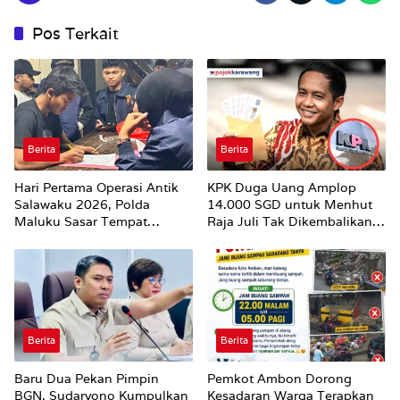
Pos Terkait
Berita
Berita
Hari Pertama Operasi Antik
KPK Duga Uang Amplop
Salawaku 2026, Polda
14.000 SGD untuk Menhut
Maluku Sasar Tempat
Raja Juli Tak Dikembalikan
Hiburan Malam di Ambon
Utuh
Berita
Berita
Baru Dua Pekan Pimpin
Pemkot Ambon Dorong
BGN, Sudaryono Kumpulkan
Kesadaran Warga Terapkan