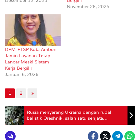
Desember 12, 2025
Bergilir
November 26, 2025
DPM-PTSP Kota Ambon
Jamin Layanan Tetap
Lancar Meski Sistem
Kerja Bergilir
Januari 6, 2026
1
2
»
Rusia menyerang Ukraina dengan rudal
balistik Oreshnik, salah satu senjata
tercanggihnya.