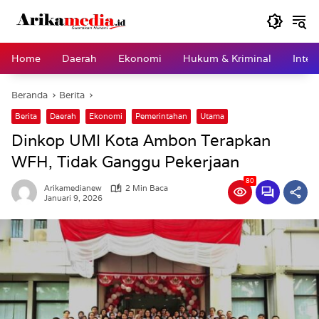
Langsung
ke
konten
Home
Daerah
Ekonomi
Hukum & Kriminal
Inter
Beranda
Berita
Berita
Daerah
Ekonomi
Pemerintahan
Utama
Dinkop UMI Kota Ambon Terapkan
WFH, Tidak Ganggu Pekerjaan
80
Arikamedianew
2 Min Baca
Januari 9, 2026