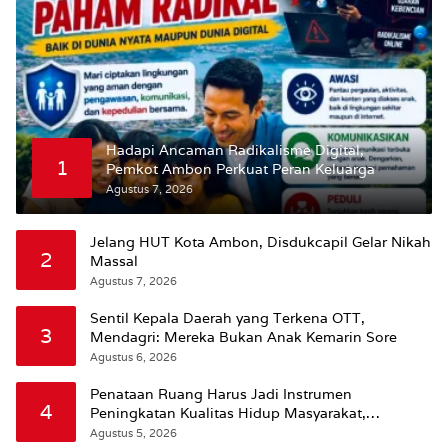
Hadapi Ancaman Radikalisme Digital,
1
Pemkot Ambon Perkuat Peran Keluarga
Agustus 7, 2026
Jelang HUT Kota Ambon, Disdukcapil Gelar Nikah
2
Massal
Agustus 7, 2026
Sentil Kepala Daerah yang Terkena OTT,
3
Mendagri: Mereka Bukan Anak Kemarin Sore
Agustus 6, 2026
Penataan Ruang Harus Jadi Instrumen
4
Peningkatan Kualitas Hidup Masyarakat,
Wattimena: Revisi RT-RW Ditetapkan Pemkot
Agustus 5, 2026