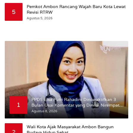
Susun RDTR Sebagai Dasar Hukum
Pemkot Ambon Rancang Wajah Baru Kota Lewat
5
Revisi RTRW
Agustus 5, 2026
PPDS Elsa Putri Rahadini Dinonaktifkan 3
1
Bulan Usai Komentar yang Dinilai Nirempati
ke Pasien BPJS
Agustus 8, 2026
Wali Kota Ajak Masyarakat Ambon Bangun
2
Budaya Hidup Sehat