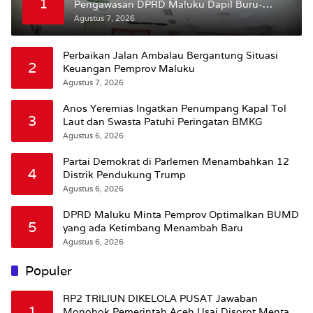
1
Pengawasan DPRD Maluku Dapil Buru-
Bursel Terhadap Proses Perubahan Status
Agustus 7, 2026
Jalan
Perbaikan Jalan Ambalau Bergantung Situasi
2
Keuangan Pemprov Maluku
Agustus 7, 2026
Anos Yeremias Ingatkan Penumpang Kapal Tol
3
Laut dan Swasta Patuhi Peringatan BMKG
Agustus 6, 2026
Partai Demokrat di Parlemen Menambahkan 12
4
Distrik Pendukung Trump
Agustus 6, 2026
DPRD Maluku Minta Pemprov Optimalkan BUMD
5
yang ada Ketimbang Menambah Baru
Agustus 6, 2026
Populer
RP2 TRILIUN DIKELOLA PUSAT Jawaban
1
Monohok Pemerintah Aceh Usai Disorot Mentan