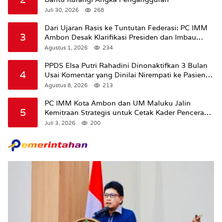
Juli 30, 2026
268
Dari Ujaran Rasis ke Tuntutan Federasi: PC IMM
3
Ambon Desak Klarifikasi Presiden dan Imbau
Tunda Pengibaran Bendera Merah Putih Di
Agustus 1, 2026
234
Maluku.
PPDS Elsa Putri Rahadini Dinonaktifkan 3 Bulan
4
Usai Komentar yang Dinilai Nirempati ke Pasien
BPJS
Agustus 8, 2026
213
PC IMM Kota Ambon dan UM Maluku Jalin
5
Kemitraan Strategis untuk Cetak Kader Pencerah
Bangsa “Membangun Peradaban dari Kampus”
Juli 3, 2026
200