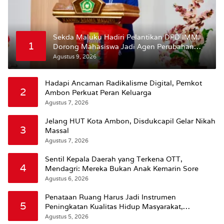
Sekda Maluku Hadiri Pelantikan DPD IMM,
1
Dorong Mahasiswa Jadi Agen Perubahan
dan Mitra Strategis Pemerintah
Agustus 9, 2026
Hadapi Ancaman Radikalisme Digital, Pemkot
2
Ambon Perkuat Peran Keluarga
Agustus 7, 2026
Jelang HUT Kota Ambon, Disdukcapil Gelar Nikah
3
Massal
Agustus 7, 2026
Sentil Kepala Daerah yang Terkena OTT,
4
Mendagri: Mereka Bukan Anak Kemarin Sore
Agustus 6, 2026
Penataan Ruang Harus Jadi Instrumen
5
Peningkatan Kualitas Hidup Masyarakat,
Wattimena: Revisi RT-RW Ditetapkan Pemkot
Agustus 5, 2026