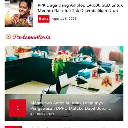
KPK Duga Uang Amplop 14.000 SGD untuk
Menhut Raja Juli Tak Dikembalikan Utuh
Berita
Agustus 8, 2026
Mahasiswa Ambalau Kritik Lemahnya
1
Pengawasan DPRD Maluku Dapil Buru-
Bursel Terhadap Proses Perubahan Status
Agustus 7, 2026
Jalan