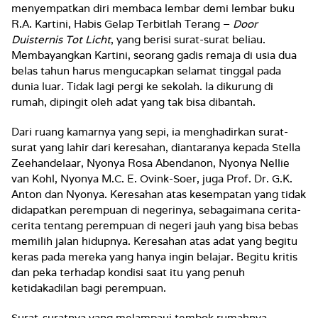
menyempatkan diri membaca lembar demi lembar buku
R.A. Kartini, Habis Gelap Terbitlah Terang –
Door
Duisternis Tot Licht
, yang berisi surat-surat beliau.
Membayangkan Kartini, seorang gadis remaja di usia dua
belas tahun harus mengucapkan selamat tinggal pada
dunia luar. Tidak lagi pergi ke sekolah. Ia dikurung di
rumah, dipingit oleh adat yang tak bisa dibantah.
Dari ruang kamarnya yang sepi, ia menghadirkan surat-
surat yang lahir dari keresahan, diantaranya kepada Stella
Zeehandelaar, Nyonya Rosa Abendanon, Nyonya Nellie
van Kohl, Nyonya M.C. E. Ovink-Soer, juga Prof. Dr. G.K.
Anton dan Nyonya. Keresahan atas kesempatan yang tidak
didapatkan perempuan di negerinya, sebagaimana cerita-
cerita tentang perempuan di negeri jauh yang bisa bebas
memilih jalan hidupnya. Keresahan atas adat yang begitu
keras pada mereka yang hanya ingin belajar. Begitu kritis
dan peka terhadap kondisi saat itu yang penuh
ketidakadilan bagi perempuan.
Surat-suratnya yang melampaui tembok rumahnya,