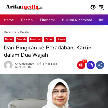
Langsung
ke
konten
Home
Daerah
Ekonomi
Hukum & Kriminal
Inter
Beranda
Berita
Berita
Daerah
Nasional
Opini
Utama
Dari Pingitan ke Peradaban: Kartini
dalam Dua Wajah
65
Arikamedianew
3 Min Baca
April 20, 2025