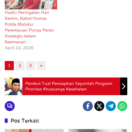
Hadiri Peringatan Hari
Kartini, Kabid Humas
Polda Maluku:
Perempuan Punya Peran
Strategis dalam
Keamanan
April 22, 2026
1
2
3
»
Pemkot Tual Persiapkan Sejumlah Program
Prioritas Khususnya Kesehatan
Pos Terkait