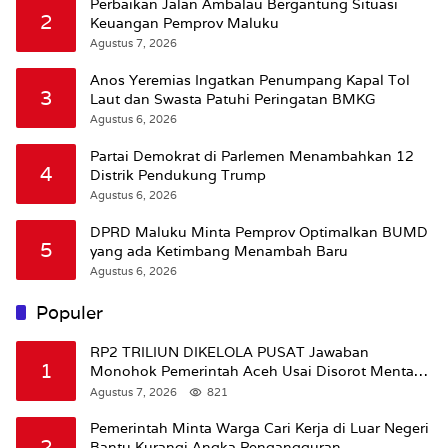
Perbaikan Jalan Ambalau Bergantung Situasi
2
Keuangan Pemprov Maluku
Agustus 7, 2026
Anos Yeremias Ingatkan Penumpang Kapal Tol
3
Laut dan Swasta Patuhi Peringatan BMKG
Agustus 6, 2026
Partai Demokrat di Parlemen Menambahkan 12
4
Distrik Pendukung Trump
Agustus 6, 2026
DPRD Maluku Minta Pemprov Optimalkan BUMD
5
yang ada Ketimbang Menambah Baru
Agustus 6, 2026
Populer
RP2 TRILIUN DIKELOLA PUSAT Jawaban
1
Monohok Pemerintah Aceh Usai Disorot Mentan
Amran Soal Dana Pertanian
Agustus 7, 2026
821
Pemerintah Minta Warga Cari Kerja di Luar Negeri
2
Bantu Kurangi Angka Pengangguran