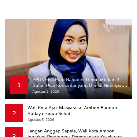
Susun RDTR Sebagai Dasar Hukum
PPDS Elsa Putri Rahadini Dinonaktifkan 3
1
Bulan Usai Komentar yang Dinilai Nirempati
ke Pasien BPJS
Agustus 8, 2026
Wali Kota Ajak Masyarakat Ambon Bangun
2
Budaya Hidup Sehat
Agustus 5, 2026
Jangan Anggap Sepele, Wali Kota Ambon
3
Ingatkan Pentingnya Perencanaan Kesehatan