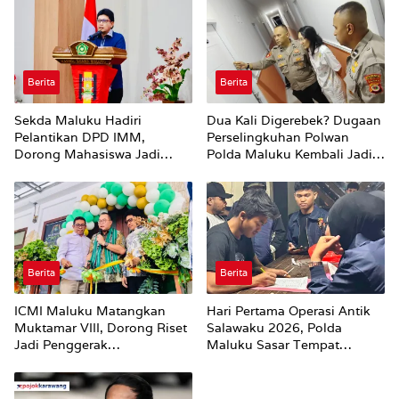
Berita
Berita
Sekda Maluku Hadiri
Dua Kali Digerebek? Dugaan
Pelantikan DPD IMM,
Perselingkuhan Polwan
Dorong Mahasiswa Jadi
Polda Maluku Kembali Jadi
Agen Perubahan dan Mitra
Sorotan
Strategis Pemerintah
Berita
Berita
ICMI Maluku Matangkan
Hari Pertama Operasi Antik
Muktamar VIII, Dorong Riset
Salawaku 2026, Polda
Jadi Penggerak
Maluku Sasar Tempat
Pembangunan
Hiburan Malam di Ambon