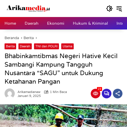
Langsung
ke
konten
Home
Daerah
Ekonomi
Hukum & Kriminal
Inter
Beranda
Berita
Berita
Daerah
TNI dan POLRI
Utama
Bhabinkamtibmas Negeri Hative Kecil
Sambangi Kampung Tangguh
Nusantara “SAGU” untuk Dukung
Ketahanan Pangan
23
Arikamedianew
1 Min Baca
Januari 9, 2025