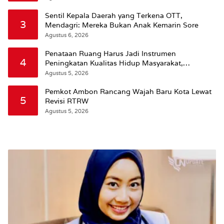
Sentil Kepala Daerah yang Terkena OTT,
3
Mendagri: Mereka Bukan Anak Kemarin Sore
Agustus 6, 2026
Penataan Ruang Harus Jadi Instrumen
4
Peningkatan Kualitas Hidup Masyarakat,
Wattimena: Revisi RT-RW Ditetapkan Pemkot
Agustus 5, 2026
Susun RDTR Sebagai Dasar Hukum
Pemkot Ambon Rancang Wajah Baru Kota Lewat
5
Revisi RTRW
Agustus 5, 2026