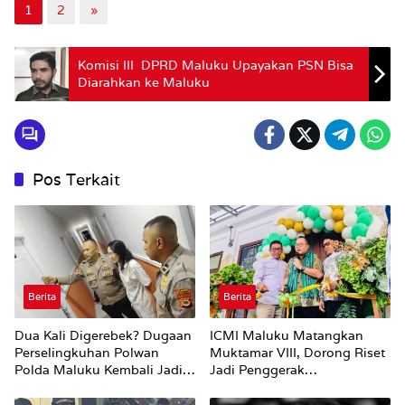
1
2
»
Komisi III DPRD Maluku Upayakan PSN Bisa
Diarahkan ke Maluku
Pos Terkait
Berita
Berita
Dua Kali Digerebek? Dugaan
ICMI Maluku Matangkan
Perselingkuhan Polwan
Muktamar VIII, Dorong Riset
Polda Maluku Kembali Jadi
Jadi Penggerak
Sorotan
Pembangunan