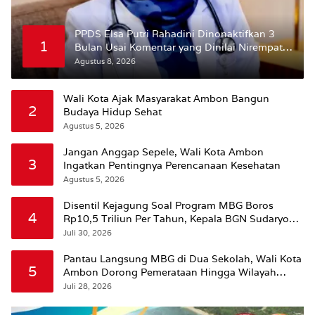
PPDS Elsa Putri Rahadini Dinonaktifkan 3
1
Bulan Usai Komentar yang Dinilai Nirempati
ke Pasien BPJS
Agustus 8, 2026
Wali Kota Ajak Masyarakat Ambon Bangun
2
Budaya Hidup Sehat
Agustus 5, 2026
Jangan Anggap Sepele, Wali Kota Ambon
3
Ingatkan Pentingnya Perencanaan Kesehatan
Agustus 5, 2026
Disentil Kejagung Soal Program MBG Boros
4
Rp10,5 Triliun Per Tahun, Kepala BGN Sudaryono
Beri Penjelasan
Juli 30, 2026
Pantau Langsung MBG di Dua Sekolah, Wali Kota
5
Ambon Dorong Pemerataan Hingga Wilayah
Leitimur Selatan
Juli 28, 2026