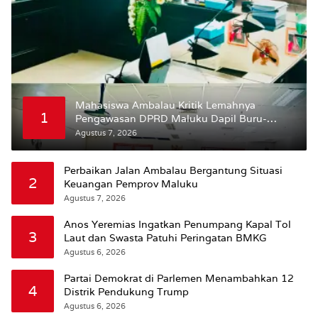
Mahasiswa Ambalau Kritik Lemahnya
1
Pengawasan DPRD Maluku Dapil Buru-
Bursel Terhadap Proses Perubahan Status
Agustus 7, 2026
Jalan
Perbaikan Jalan Ambalau Bergantung Situasi
2
Keuangan Pemprov Maluku
Agustus 7, 2026
Anos Yeremias Ingatkan Penumpang Kapal Tol
3
Laut dan Swasta Patuhi Peringatan BMKG
Agustus 6, 2026
Partai Demokrat di Parlemen Menambahkan 12
4
Distrik Pendukung Trump
Agustus 6, 2026