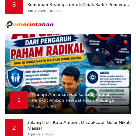
5
Kemitraan Strategis untuk Cetak Kader Pencerah
Bangsa “Membangun Peradaban dari Kampus”
Juli 3, 2026
200
Hadapi Ancaman Radikalisme Digital,
1
Pemkot Ambon Perkuat Peran Keluarga
Agustus 7, 2026
Jelang HUT Kota Ambon, Disdukcapil Gelar Nikah
2
Massal
Agustus 7, 2026