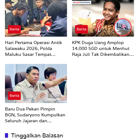
Berita
Berita
Hari Pertama Operasi Antik
KPK Duga Uang Amplop
Salawaku 2026, Polda
14.000 SGD untuk Menhut
Maluku Sasar Tempat
Raja Juli Tak Dikembalikan
Hiburan Malam di Ambon
Utuh
Berita
Baru Dua Pekan Pimpin
BGN, Sudaryono Kumpulkan
Seluruh Jajaran dan
Umumkan ‘Kertas Putih’
Pungli dan Pemerasan
Tinggalkan Balasan
Supplier harus Berhenti