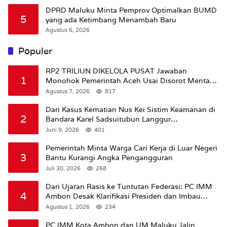
DPRD Maluku Minta Pemprov Optimalkan BUMD
5
yang ada Ketimbang Menambah Baru
Agustus 6, 2026
Populer
RP2 TRILIUN DIKELOLA PUSAT Jawaban
1
Monohok Pemerintah Aceh Usai Disorot Mentan
Amran Soal Dana Pertanian
Agustus 7, 2026
817
Dari Kasus Kematian Nus Kei Sistim Keamanan di
2
Bandara Karel Sadsuitubun Langgur
Dipertanyakan
Juni 9, 2026
401
Pemerintah Minta Warga Cari Kerja di Luar Negeri
3
Bantu Kurangi Angka Pengangguran
Juli 30, 2026
268
Dari Ujaran Rasis ke Tuntutan Federasi: PC IMM
4
Ambon Desak Klarifikasi Presiden dan Imbau
Tunda Pengibaran Bendera Merah Putih Di
Agustus 1, 2026
234
Maluku.
PC IMM Kota Ambon dan UM Maluku Jalin