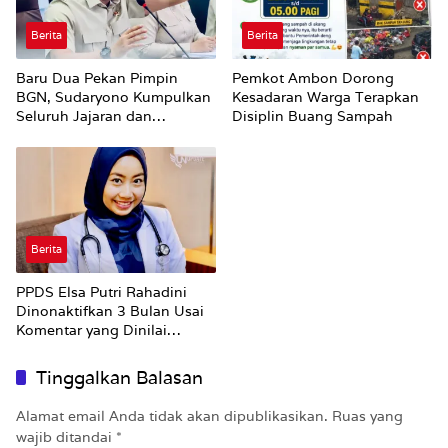
Berita
Berita
Baru Dua Pekan Pimpin
Pemkot Ambon Dorong
BGN, Sudaryono Kumpulkan
Kesadaran Warga Terapkan
Seluruh Jajaran dan
Disiplin Buang Sampah
Umumkan ‘Kertas Putih’
Pungli dan Pemerasan
Supplier harus Berhenti
Sekarang
Berita
PPDS Elsa Putri Rahadini
Dinonaktifkan 3 Bulan Usai
Komentar yang Dinilai
Nirempati ke Pasien BPJS
Tinggalkan Balasan
Alamat email Anda tidak akan dipublikasikan.
Ruas yang
wajib ditandai
*