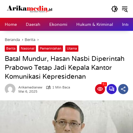
Langsung
ke
konten
Home
Daerah
Ekonomi
Hukum & Kriminal
Inter
Beranda
Berita
Berita
Nasional
Pemerintahan
Utama
Batal Mundur, Hasan Nasbi Diperintah
Prabowo Tetap Jadi Kepala Kantor
Komunikasi Kepresidenan
51
Arikamedianew
1 Min Baca
Mei 6, 2025