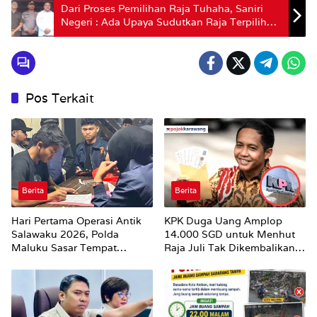
Dari Proses Pemilihan Raja Tuhaha, Saniri
Negeri : Ada Upaya Sudutkan Raja Terpilih
Dengan Hembuskan Isu Korupsi
Pos Terkait
Berita
Berita
Hari Pertama Operasi Antik
KPK Duga Uang Amplop
Salawaku 2026, Polda
14.000 SGD untuk Menhut
Maluku Sasar Tempat
Raja Juli Tak Dikembalikan
Hiburan Malam di Ambon
Utuh