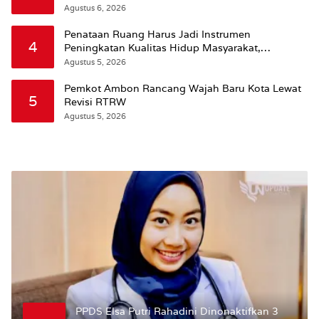
Agustus 6, 2026
Penataan Ruang Harus Jadi Instrumen
4
Peningkatan Kualitas Hidup Masyarakat,
Wattimena: Revisi RT-RW Ditetapkan Pemkot
Agustus 5, 2026
Susun RDTR Sebagai Dasar Hukum
Pemkot Ambon Rancang Wajah Baru Kota Lewat
5
Revisi RTRW
Agustus 5, 2026
PPDS Elsa Putri Rahadini Dinonaktifkan 3