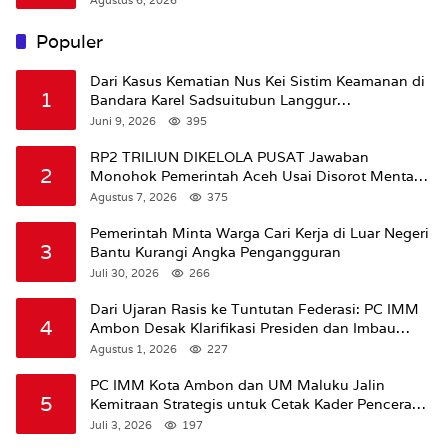
Agustus 6, 2026
Populer
Dari Kasus Kematian Nus Kei Sistim Keamanan di
1
Bandara Karel Sadsuitubun Langgur
Dipertanyakan
Juni 9, 2026
395
RP2 TRILIUN DIKELOLA PUSAT Jawaban
2
Monohok Pemerintah Aceh Usai Disorot Mentan
Amran Soal Dana Pertanian
Agustus 7, 2026
375
Pemerintah Minta Warga Cari Kerja di Luar Negeri
3
Bantu Kurangi Angka Pengangguran
Juli 30, 2026
266
Dari Ujaran Rasis ke Tuntutan Federasi: PC IMM
4
Ambon Desak Klarifikasi Presiden dan Imbau
Tunda Pengibaran Bendera Merah Putih Di
Agustus 1, 2026
227
Maluku.
PC IMM Kota Ambon dan UM Maluku Jalin
5
Kemitraan Strategis untuk Cetak Kader Pencerah
Bangsa “Membangun Peradaban dari Kampus”
Juli 3, 2026
197