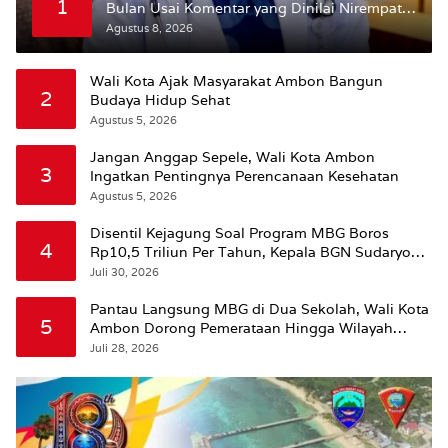
1
Bulan Usai Komentar yang Dinilai Nirempati
ke Pasien BPJS
Agustus 8, 2026
Wali Kota Ajak Masyarakat Ambon Bangun
2
Budaya Hidup Sehat
Agustus 5, 2026
Jangan Anggap Sepele, Wali Kota Ambon
3
Ingatkan Pentingnya Perencanaan Kesehatan
Agustus 5, 2026
Disentil Kejagung Soal Program MBG Boros
4
Rp10,5 Triliun Per Tahun, Kepala BGN Sudaryono
Beri Penjelasan
Juli 30, 2026
Pantau Langsung MBG di Dua Sekolah, Wali Kota
5
Ambon Dorong Pemerataan Hingga Wilayah
Leitimur Selatan
Juli 28, 2026