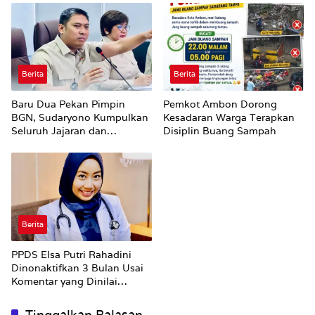
Berita
Berita
Baru Dua Pekan Pimpin
Pemkot Ambon Dorong
BGN, Sudaryono Kumpulkan
Kesadaran Warga Terapkan
Seluruh Jajaran dan
Disiplin Buang Sampah
Umumkan ‘Kertas Putih’
Pungli dan Pemerasan
Supplier harus Berhenti
Sekarang
Berita
PPDS Elsa Putri Rahadini
Dinonaktifkan 3 Bulan Usai
Komentar yang Dinilai
Nirempati ke Pasien BPJS
Tinggalkan Balasan