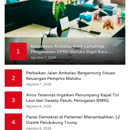
Mahasiswa Ambalau Kritik Lemahnya
1
Pengawasan DPRD Maluku Dapil Buru-
Bursel Terhadap Proses Perubahan Status
Agustus 7, 2026
Jalan
Perbaikan Jalan Ambalau Bergantung Situasi
2
Keuangan Pemprov Maluku
Agustus 7, 2026
Anos Yeremias Ingatkan Penumpang Kapal Tol
3
Laut dan Swasta Patuhi Peringatan BMKG
Agustus 6, 2026
Partai Demokrat di Parlemen Menambahkan 12
4
Distrik Pendukung Trump
Agustus 6, 2026