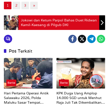
1
2
3
»
Jokowi dan Ketum Parpol Bahas Duet Ridwan
Kamil-Kaesang di Pilgub DKI
Pos Terkait
Berita
Berita
Hari Pertama Operasi Antik
KPK Duga Uang Amplop
Salawaku 2026, Polda
14.000 SGD untuk Menhut
Maluku Sasar Tempat
Raja Juli Tak Dikembalikan
Hiburan Malam di Ambon
Utuh