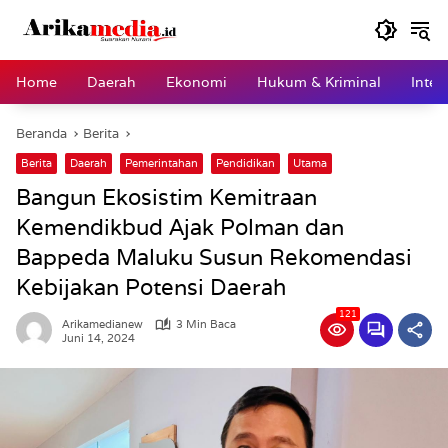
Langsung
ke
konten
Home
Daerah
Ekonomi
Hukum & Kriminal
Inter
Beranda
Berita
Berita
Daerah
Pemerintahan
Pendidikan
Utama
Bangun Ekosistim Kemitraan
Kemendikbud Ajak Polman dan
Bappeda Maluku Susun Rekomendasi
Kebijakan Potensi Daerah
121
Arikamedianew
3 Min Baca
Juni 14, 2024