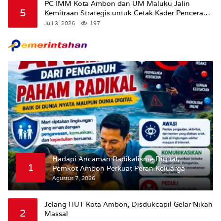
PC IMM Kota Ambon dan UM Maluku Jalin
5
Kemitraan Strategis untuk Cetak Kader Pencerah
Bangsa “Membangun Peradaban dari Kampus”
Juli 3, 2026
197
Hadapi Ancaman Radikalisme Digital,
1
Pemkot Ambon Perkuat Peran Keluarga
Agustus 7, 2026
Jelang HUT Kota Ambon, Disdukcapil Gelar Nikah
2
Massal