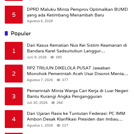
DPRD Maluku Minta Pemprov Optimalkan BUMD
5
yang ada Ketimbang Menambah Baru
Agustus 6, 2026
Populer
Dari Kasus Kematian Nus Kei Sistim Keamanan di
1
Bandara Karel Sadsuitubun Langgur
Dipertanyakan
Juni 9, 2026
395
RP2 TRILIUN DIKELOLA PUSAT Jawaban
2
Monohok Pemerintah Aceh Usai Disorot Mentan
Amran Soal Dana Pertanian
Agustus 7, 2026
377
Pemerintah Minta Warga Cari Kerja di Luar Negeri
3
Bantu Kurangi Angka Pengangguran
Juli 30, 2026
266
Dari Ujaran Rasis ke Tuntutan Federasi: PC IMM
4
Ambon Desak Klarifikasi Presiden dan Imbau
Tunda Pengibaran Bendera Merah Putih Di
Agustus 1, 2026
227
Maluku.