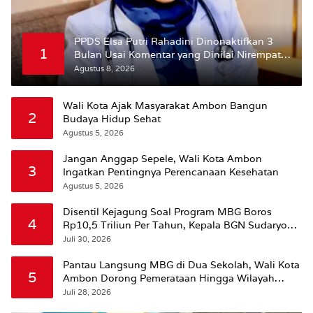
PPDS Elsa Putri Rahadini Dinonaktifkan 3
1
Bulan Usai Komentar yang Dinilai Nirempati
ke Pasien BPJS
Agustus 8, 2026
Wali Kota Ajak Masyarakat Ambon Bangun
2
Budaya Hidup Sehat
Agustus 5, 2026
Jangan Anggap Sepele, Wali Kota Ambon
3
Ingatkan Pentingnya Perencanaan Kesehatan
Agustus 5, 2026
Disentil Kejagung Soal Program MBG Boros
4
Rp10,5 Triliun Per Tahun, Kepala BGN Sudaryono
Beri Penjelasan
Juli 30, 2026
Pantau Langsung MBG di Dua Sekolah, Wali Kota
5
Ambon Dorong Pemerataan Hingga Wilayah
Leitimur Selatan
Juli 28, 2026