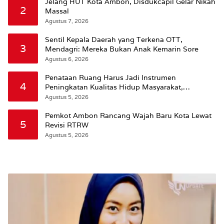
Jelang HUT Kota Ambon, Disdukcapil Gelar Nikah
2
Massal
Agustus 7, 2026
Sentil Kepala Daerah yang Terkena OTT,
3
Mendagri: Mereka Bukan Anak Kemarin Sore
Agustus 6, 2026
Penataan Ruang Harus Jadi Instrumen
4
Peningkatan Kualitas Hidup Masyarakat,
Wattimena: Revisi RT-RW Ditetapkan Pemkot
Agustus 5, 2026
Susun RDTR Sebagai Dasar Hukum
Pemkot Ambon Rancang Wajah Baru Kota Lewat
5
Revisi RTRW
Agustus 5, 2026