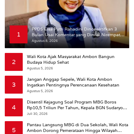
PPDS Elsa Putri Rahadini Dinonaktifkan 3
1
Bulan Usai Komentar yang Dinilai Nirempati
ke Pasien BPJS
Agustus 8, 2026
Wali Kota Ajak Masyarakat Ambon Bangun
2
Budaya Hidup Sehat
Agustus 5, 2026
Jangan Anggap Sepele, Wali Kota Ambon
3
Ingatkan Pentingnya Perencanaan Kesehatan
Agustus 5, 2026
Disentil Kejagung Soal Program MBG Boros
4
Rp10,5 Triliun Per Tahun, Kepala BGN Sudaryono
Beri Penjelasan
Juli 30, 2026
Pantau Langsung MBG di Dua Sekolah, Wali Kota
5
Ambon Dorong Pemerataan Hingga Wilayah