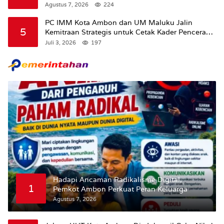
Amran Soal Dana Pertanian
Agustus 7, 2026
224
PC IMM Kota Ambon dan UM Maluku Jalin
5
Kemitraan Strategis untuk Cetak Kader Pencerah
Bangsa “Membangun Peradaban dari Kampus”
Juli 3, 2026
197
Hadapi Ancaman Radikalisme Digital,
1
Pemkot Ambon Perkuat Peran Keluarga
Agustus 7, 2026