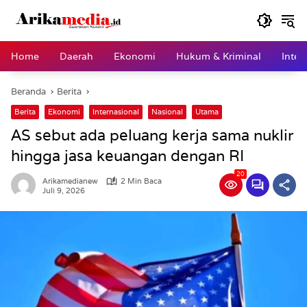
Langsung
ke
konten
Home
Daerah
Ekonomi
Hukum & Kriminal
Inter
Beranda
Berita
Berita
Ekonomi
Internasional
Nasional
Utama
AS sebut ada peluang kerja sama nuklir
hingga jasa keuangan dengan RI
20
Arikamedianew
2 Min Baca
Juli 9, 2026