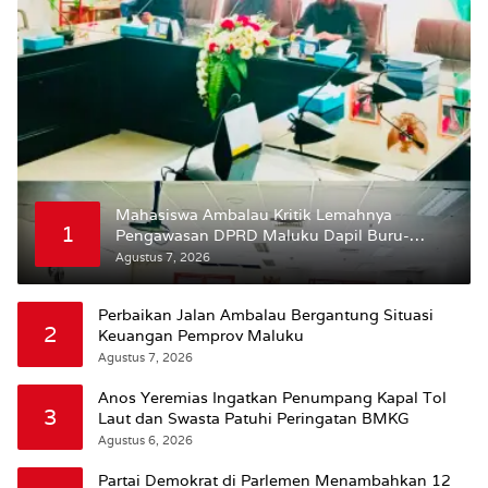
Mahasiswa Ambalau Kritik Lemahnya
1
Pengawasan DPRD Maluku Dapil Buru-
Bursel Terhadap Proses Perubahan Status
Agustus 7, 2026
Jalan
Perbaikan Jalan Ambalau Bergantung Situasi
2
Keuangan Pemprov Maluku
Agustus 7, 2026
Anos Yeremias Ingatkan Penumpang Kapal Tol
3
Laut dan Swasta Patuhi Peringatan BMKG
Agustus 6, 2026
Partai Demokrat di Parlemen Menambahkan 12