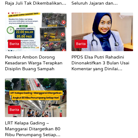
Raja Juli Tak Dikembalikan
Seluruh Jajaran dan
Utuh
Umumkan ‘Kertas Putih’
Pungli dan Pemerasan
Supplier harus Berhenti
Sekarang
Berita
Berita
Pemkot Ambon Dorong
PPDS Elsa Putri Rahadini
Kesadaran Warga Terapkan
Dinonaktifkan 3 Bulan Usai
Disiplin Buang Sampah
Komentar yang Dinilai
Nirempati ke Pasien BPJS
Berita
LRT Kelapa Gading –
Manggarai Ditargetkan 80
Ribu Penumpang Setiap