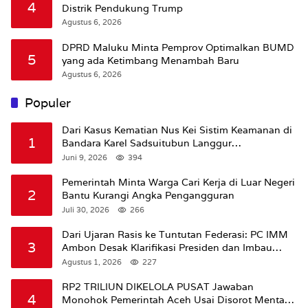
4
Distrik Pendukung Trump
Agustus 6, 2026
DPRD Maluku Minta Pemprov Optimalkan BUMD
5
yang ada Ketimbang Menambah Baru
Agustus 6, 2026
Populer
Dari Kasus Kematian Nus Kei Sistim Keamanan di
1
Bandara Karel Sadsuitubun Langgur
Dipertanyakan
Juni 9, 2026
394
Pemerintah Minta Warga Cari Kerja di Luar Negeri
2
Bantu Kurangi Angka Pengangguran
Juli 30, 2026
266
Dari Ujaran Rasis ke Tuntutan Federasi: PC IMM
3
Ambon Desak Klarifikasi Presiden dan Imbau
Tunda Pengibaran Bendera Merah Putih Di
Agustus 1, 2026
227
Maluku.
RP2 TRILIUN DIKELOLA PUSAT Jawaban
4
Monohok Pemerintah Aceh Usai Disorot Mentan