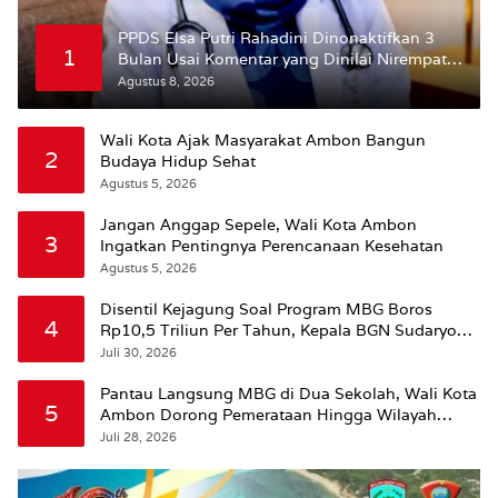
PPDS Elsa Putri Rahadini Dinonaktifkan 3
1
Bulan Usai Komentar yang Dinilai Nirempati
ke Pasien BPJS
Agustus 8, 2026
Wali Kota Ajak Masyarakat Ambon Bangun
2
Budaya Hidup Sehat
Agustus 5, 2026
Jangan Anggap Sepele, Wali Kota Ambon
3
Ingatkan Pentingnya Perencanaan Kesehatan
Agustus 5, 2026
Disentil Kejagung Soal Program MBG Boros
4
Rp10,5 Triliun Per Tahun, Kepala BGN Sudaryono
Beri Penjelasan
Juli 30, 2026
Pantau Langsung MBG di Dua Sekolah, Wali Kota
5
Ambon Dorong Pemerataan Hingga Wilayah
Leitimur Selatan
Juli 28, 2026