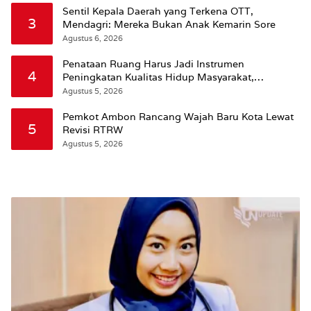
Sentil Kepala Daerah yang Terkena OTT,
3
Mendagri: Mereka Bukan Anak Kemarin Sore
Agustus 6, 2026
Penataan Ruang Harus Jadi Instrumen
4
Peningkatan Kualitas Hidup Masyarakat,
Wattimena: Revisi RT-RW Ditetapkan Pemkot
Agustus 5, 2026
Susun RDTR Sebagai Dasar Hukum
Pemkot Ambon Rancang Wajah Baru Kota Lewat
5
Revisi RTRW
Agustus 5, 2026