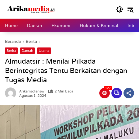
Langsung
ke
konten
Home
Daerah
Ekonomi
Hukum & Kriminal
Inter
Beranda
Berita
Berita
Daerah
Utama
Almudatsir : Menilai Pilkada
Berintegritas Tentu Berkaitan dengan
Tugas Media
127
Arikamedianew
2 Min Baca
Agustus 1, 2024