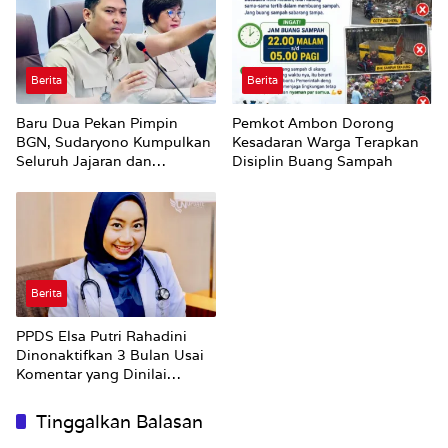
Berita
Berita
Baru Dua Pekan Pimpin
Pemkot Ambon Dorong
BGN, Sudaryono Kumpulkan
Kesadaran Warga Terapkan
Seluruh Jajaran dan
Disiplin Buang Sampah
Umumkan ‘Kertas Putih’
Pungli dan Pemerasan
Supplier harus Berhenti
Sekarang
Berita
PPDS Elsa Putri Rahadini
Dinonaktifkan 3 Bulan Usai
Komentar yang Dinilai
Nirempati ke Pasien BPJS
Tinggalkan Balasan