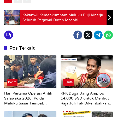
Kakanwil Kemenkumham Maluku Puji Kinerja
Seluruh Pegawai Rutan Masohi.
Pos Terkait
Berita
Berita
Hari Pertama Operasi Antik
KPK Duga Uang Amplop
Salawaku 2026, Polda
14.000 SGD untuk Menhut
Maluku Sasar Tempat
Raja Juli Tak Dikembalikan
Hiburan Malam di Ambon
Utuh