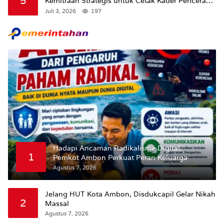
5
Kemitraan Strategis untuk Cetak Kader Pencerah
Bangsa “Membangun Peradaban dari Kampus”
Juli 3, 2026
197
Hadapi Ancaman Radikalisme Digital,
1
Pemkot Ambon Perkuat Peran Keluarga
Agustus 7, 2026
Jelang HUT Kota Ambon, Disdukcapil Gelar Nikah
2
Massal
Agustus 7, 2026