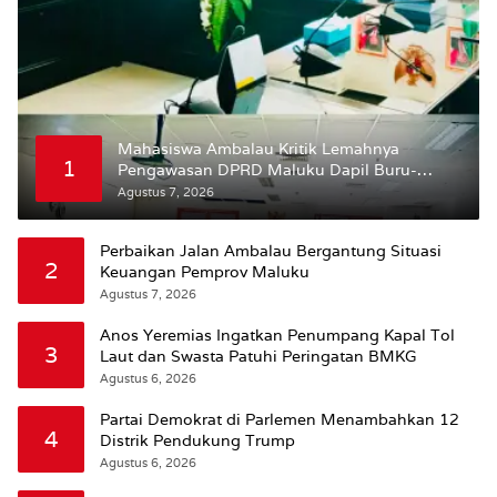
Mahasiswa Ambalau Kritik Lemahnya
1
Pengawasan DPRD Maluku Dapil Buru-
Bursel Terhadap Proses Perubahan Status
Agustus 7, 2026
Jalan
Perbaikan Jalan Ambalau Bergantung Situasi
2
Keuangan Pemprov Maluku
Agustus 7, 2026
Anos Yeremias Ingatkan Penumpang Kapal Tol
3
Laut dan Swasta Patuhi Peringatan BMKG
Agustus 6, 2026
Partai Demokrat di Parlemen Menambahkan 12
4
Distrik Pendukung Trump
Agustus 6, 2026