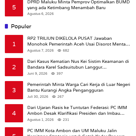
DPRD Maluku Minta Pemprov Optimalkan BUMD
5
yang ada Ketimbang Menambah Baru
Agustus 6, 2026
Populer
RP2 TRILIUN DIKELOLA PUSAT Jawaban
1
Monohok Pemerintah Aceh Usai Disorot Mentan
Amran Soal Dana Pertanian
Agustus 7, 2026
682
Dari Kasus Kematian Nus Kei Sistim Keamanan di
2
Bandara Karel Sadsuitubun Langgur
Dipertanyakan
Juni 9, 2026
397
Pemerintah Minta Warga Cari Kerja di Luar Negeri
3
Bantu Kurangi Angka Pengangguran
Juli 30, 2026
267
Dari Ujaran Rasis ke Tuntutan Federasi: PC IMM
4
Ambon Desak Klarifikasi Presiden dan Imbau
Tunda Pengibaran Bendera Merah Putih Di
Agustus 1, 2026
231
Maluku.
PC IMM Kota Ambon dan UM Maluku Jalin