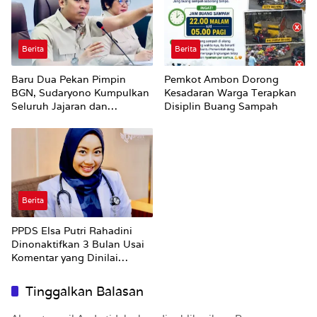
Berita
Berita
Baru Dua Pekan Pimpin
Pemkot Ambon Dorong
BGN, Sudaryono Kumpulkan
Kesadaran Warga Terapkan
Seluruh Jajaran dan
Disiplin Buang Sampah
Umumkan ‘Kertas Putih’
Pungli dan Pemerasan
Supplier harus Berhenti
Sekarang
Berita
PPDS Elsa Putri Rahadini
Dinonaktifkan 3 Bulan Usai
Komentar yang Dinilai
Nirempati ke Pasien BPJS
Tinggalkan Balasan