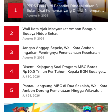
PPDS Elsa Putri Rahadini Dinonaktifkan 3
1
Bulan Usai Komentar yang Dinilai Nirempati
ke Pasien BPJS
Agustus 8, 2026
Wali Kota Ajak Masyarakat Ambon Bangun
2
Budaya Hidup Sehat
Agustus 5, 2026
Jangan Anggap Sepele, Wali Kota Ambon
3
Ingatkan Pentingnya Perencanaan Kesehatan
Agustus 5, 2026
Disentil Kejagung Soal Program MBG Boros
4
Rp10,5 Triliun Per Tahun, Kepala BGN Sudaryono
Beri Penjelasan
Juli 30, 2026
Pantau Langsung MBG di Dua Sekolah, Wali Kota
5
Ambon Dorong Pemerataan Hingga Wilayah
Leitimur Selatan
Juli 28, 2026