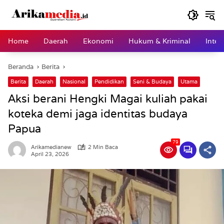
Langsung
ke
konten
Home
Daerah
Ekonomi
Hukum & Kriminal
Inter
Beranda
Berita
Berita
Daerah
Nasional
Pendidikan
Seni & Budaya
Utama
Aksi berani Hengki Magai kuliah pakai
koteka demi jaga identitas budaya
Papua
79
Arikamedianew
2 Min Baca
April 23, 2026