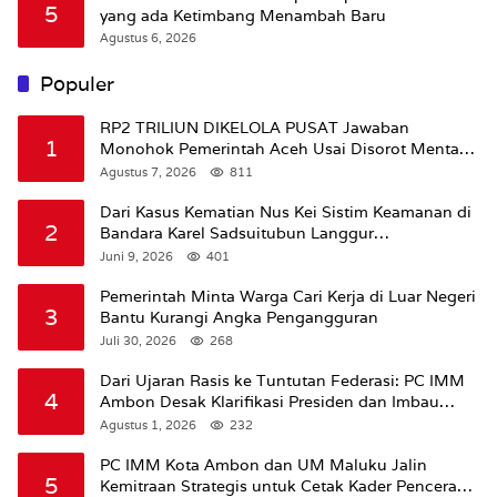
5
yang ada Ketimbang Menambah Baru
Agustus 6, 2026
Populer
RP2 TRILIUN DIKELOLA PUSAT Jawaban
1
Monohok Pemerintah Aceh Usai Disorot Mentan
Amran Soal Dana Pertanian
Agustus 7, 2026
811
Dari Kasus Kematian Nus Kei Sistim Keamanan di
2
Bandara Karel Sadsuitubun Langgur
Dipertanyakan
Juni 9, 2026
401
Pemerintah Minta Warga Cari Kerja di Luar Negeri
3
Bantu Kurangi Angka Pengangguran
Juli 30, 2026
268
Dari Ujaran Rasis ke Tuntutan Federasi: PC IMM
4
Ambon Desak Klarifikasi Presiden dan Imbau
Tunda Pengibaran Bendera Merah Putih Di
Agustus 1, 2026
232
Maluku.
PC IMM Kota Ambon dan UM Maluku Jalin
5
Kemitraan Strategis untuk Cetak Kader Pencerah