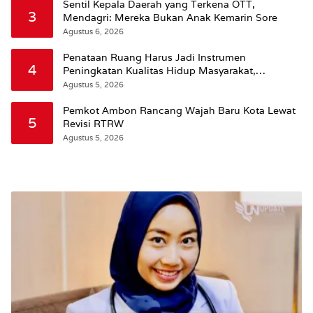
Sentil Kepala Daerah yang Terkena OTT,
3
Mendagri: Mereka Bukan Anak Kemarin Sore
Agustus 6, 2026
Penataan Ruang Harus Jadi Instrumen
4
Peningkatan Kualitas Hidup Masyarakat,
Wattimena: Revisi RT-RW Ditetapkan Pemkot
Agustus 5, 2026
Susun RDTR Sebagai Dasar Hukum
Pemkot Ambon Rancang Wajah Baru Kota Lewat
5
Revisi RTRW
Agustus 5, 2026