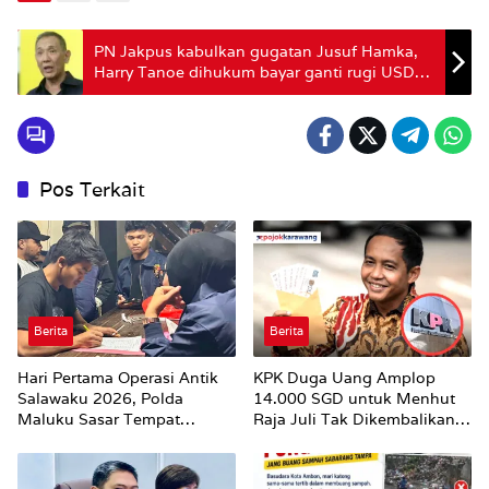
PN Jakpus kabulkan gugatan Jusuf Hamka,
Harry Tanoe dihukum bayar ganti rugi USD
28 juta dan Rp 50 miliar
Pos Terkait
Berita
Berita
Hari Pertama Operasi Antik
KPK Duga Uang Amplop
Salawaku 2026, Polda
14.000 SGD untuk Menhut
Maluku Sasar Tempat
Raja Juli Tak Dikembalikan
Hiburan Malam di Ambon
Utuh