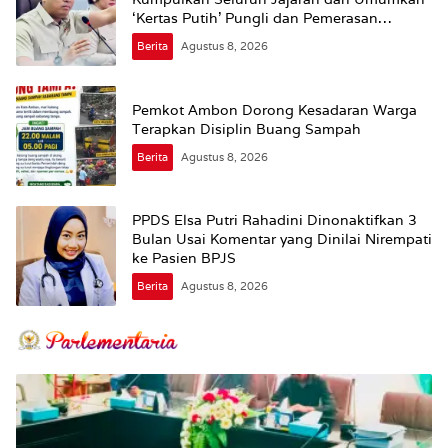
‘Kertas Putih’ Pungli dan Pemerasan
Supplier harus Berhenti Sekarang
Berita
Agustus 8, 2026
Pemkot Ambon Dorong Kesadaran Warga
Terapkan Disiplin Buang Sampah
Berita
Agustus 8, 2026
PPDS Elsa Putri Rahadini Dinonaktifkan 3
Bulan Usai Komentar yang Dinilai Nirempati
ke Pasien BPJS
Berita
Agustus 8, 2026