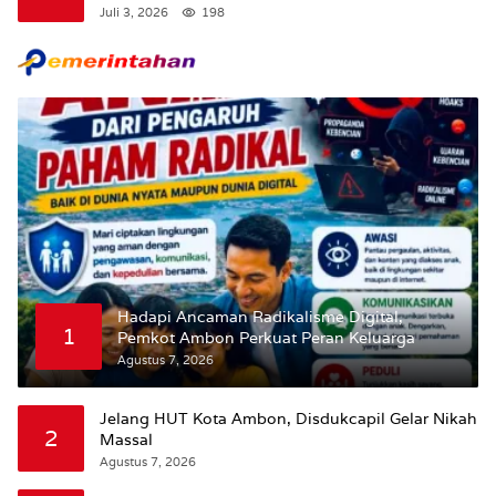
Bangsa “Membangun Peradaban dari Kampus”
Juli 3, 2026
198
Hadapi Ancaman Radikalisme Digital,
1
Pemkot Ambon Perkuat Peran Keluarga
Agustus 7, 2026
Jelang HUT Kota Ambon, Disdukcapil Gelar Nikah
2
Massal
Agustus 7, 2026