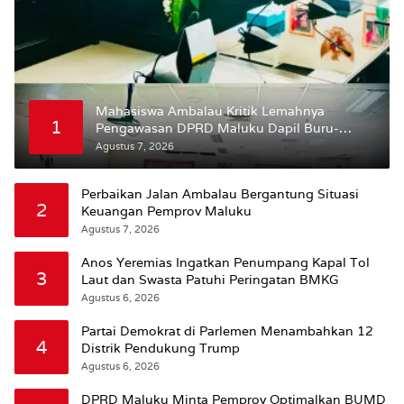
Mahasiswa Ambalau Kritik Lemahnya
1
Pengawasan DPRD Maluku Dapil Buru-
Bursel Terhadap Proses Perubahan Status
Agustus 7, 2026
Jalan
Perbaikan Jalan Ambalau Bergantung Situasi
2
Keuangan Pemprov Maluku
Agustus 7, 2026
Anos Yeremias Ingatkan Penumpang Kapal Tol
3
Laut dan Swasta Patuhi Peringatan BMKG
Agustus 6, 2026
Partai Demokrat di Parlemen Menambahkan 12
4
Distrik Pendukung Trump
Agustus 6, 2026
DPRD Maluku Minta Pemprov Optimalkan BUMD