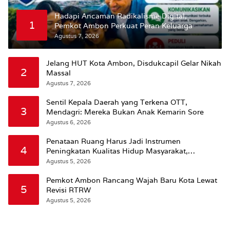
Hadapi Ancaman Radikalisme Digital,
1
Pemkot Ambon Perkuat Peran Keluarga
Agustus 7, 2026
Jelang HUT Kota Ambon, Disdukcapil Gelar Nikah
2
Massal
Agustus 7, 2026
Sentil Kepala Daerah yang Terkena OTT,
3
Mendagri: Mereka Bukan Anak Kemarin Sore
Agustus 6, 2026
Penataan Ruang Harus Jadi Instrumen
4
Peningkatan Kualitas Hidup Masyarakat,
Wattimena: Revisi RT-RW Ditetapkan Pemkot
Agustus 5, 2026
Susun RDTR Sebagai Dasar Hukum
Pemkot Ambon Rancang Wajah Baru Kota Lewat
5
Revisi RTRW
Agustus 5, 2026