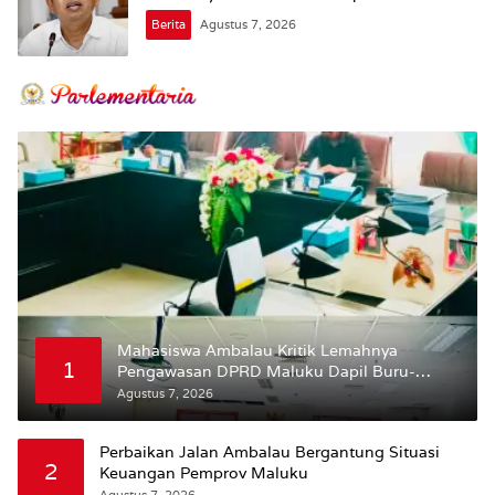
Berita
Agustus 7, 2026
Mahasiswa Ambalau Kritik Lemahnya
1
Pengawasan DPRD Maluku Dapil Buru-
Bursel Terhadap Proses Perubahan Status
Agustus 7, 2026
Jalan
Perbaikan Jalan Ambalau Bergantung Situasi
2
Keuangan Pemprov Maluku
Agustus 7, 2026