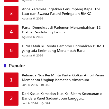
Anos Yeremias Ingatkan Penumpang Kapal Tol
3
Laut dan Swasta Patuhi Peringatan BMKG
Agustus 6, 2026
Partai Demokrat di Parlemen Menambahkan 12
4
Distrik Pendukung Trump
Agustus 6, 2026
DPRD Maluku Minta Pemprov Optimalkan BUMD
5
yang ada Ketimbang Menambah Baru
Agustus 6, 2026
Populer
Keluarga Nus Kei Minta Partai Golkar Ambil Peran
1
Membantu Ungkap Kematian Almarhum
Juni 8, 2026
450
Dari Kasus Kematian Nus Kei Sistim Keamanan di
2
Bandara Karel Sadsuitubun Langgur
Dipertanyakan
Juni 9, 2026
393