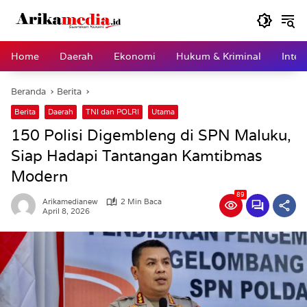
Langsung
ke
konten
Home
Daerah
Ekonomi
Hukum & Kriminal
Inter
Beranda
Berita
Berita
Daerah
TNI dan POLRI
Utama
150 Polisi Digembleng di SPN Maluku,
Siap Hadapi Tantangan Kamtibmas
Modern
89
Arikamedianew
2 Min Baca
April 8, 2026