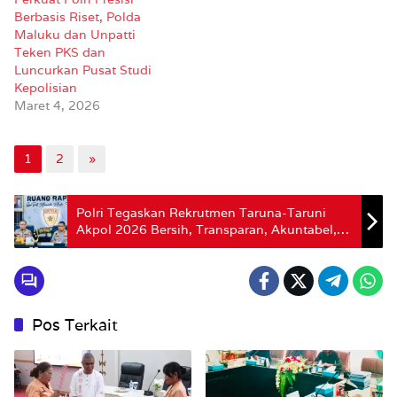
Berbasis Riset, Polda
Maluku dan Unpatti
Teken PKS dan
Luncurkan Pusat Studi
Kepolisian
Maret 4, 2026
1
2
»
Polri Tegaskan Rekrutmen Taruna-Taruni
Akpol 2026 Bersih, Transparan, Akuntabel,
dan Humanis
Pos Terkait