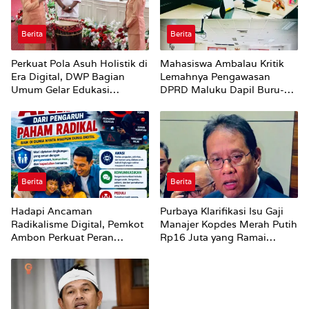
Berita
Berita
Perkuat Pola Asuh Holistik di
Mahasiswa Ambalau Kritik
Era Digital, DWP Bagian
Lemahnya Pengawasan
Umum Gelar Edukasi
DPRD Maluku Dapil Buru-
Parenting Bagi Orang Tua
Bursel Terhadap Proses
Perubahan Status Jalan
Berita
Berita
Hadapi Ancaman
Purbaya Klarifikasi Isu Gaji
Radikalisme Digital, Pemkot
Manajer Kopdes Merah Putih
Ambon Perkuat Peran
Rp16 Juta yang Ramai
Keluarga
Dibahas Publik