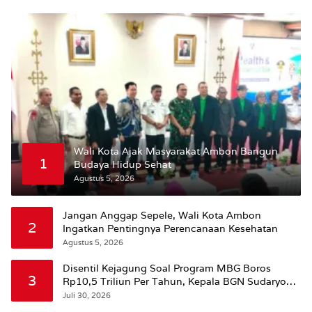
Wali Kota Ajak Masyarakat Ambon Bangun
1
Budaya Hidup Sehat
Agustus 5, 2026
Jangan Anggap Sepele, Wali Kota Ambon
2
Ingatkan Pentingnya Perencanaan Kesehatan
Agustus 5, 2026
Disentil Kejagung Soal Program MBG Boros
3
Rp10,5 Triliun Per Tahun, Kepala BGN Sudaryono
Beri Penjelasan
Juli 30, 2026