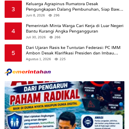
Keluarga Agrapinus Rumatora Desak
3
Pengungkapan Dalang Pembunuhan, Siap Bawa
Kasus ke Komisi III DPR RI
Juni 8, 2026
296
Pemerintah Minta Warga Cari Kerja di Luar Negeri
4
Bantu Kurangi Angka Pengangguran
Juli 30, 2026
266
Dari Ujaran Rasis ke Tuntutan Federasi: PC IMM
5
Ambon Desak Klarifikasi Presiden dan Imbau
Tunda Pengibaran Bendera Merah Putih Di
Agustus 1, 2026
225
Maluku.