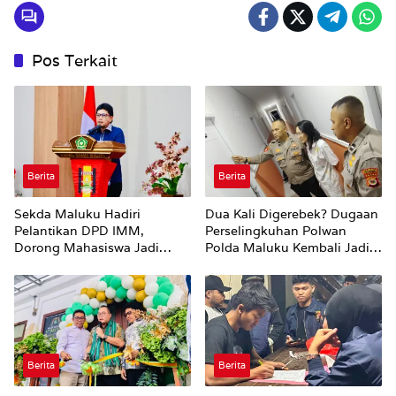
Pos Terkait
Berita
Berita
Sekda Maluku Hadiri
Dua Kali Digerebek? Dugaan
Pelantikan DPD IMM,
Perselingkuhan Polwan
Dorong Mahasiswa Jadi
Polda Maluku Kembali Jadi
Agen Perubahan dan Mitra
Sorotan
Strategis Pemerintah
Berita
Berita