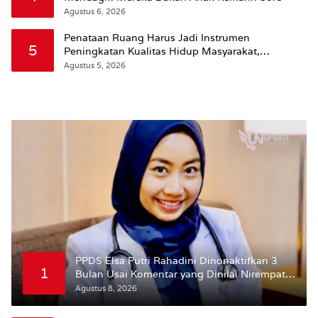
Agustus 6, 2026
Penataan Ruang Harus Jadi Instrumen
5
Peningkatan Kualitas Hidup Masyarakat,
Wattimena: Revisi RT-RW Ditetapkan Pemkot
Agustus 5, 2026
Susun RDTR Sebagai Dasar Hukum
PPDS Elsa Putri Rahadini Dinonaktifkan 3
1
Bulan Usai Komentar yang Dinilai Nirempati
ke Pasien BPJS
Agustus 8, 2026