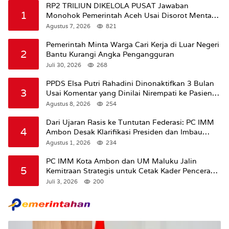
RP2 TRILIUN DIKELOLA PUSAT Jawaban
1
Monohok Pemerintah Aceh Usai Disorot Mentan
Amran Soal Dana Pertanian
Agustus 7, 2026
821
Pemerintah Minta Warga Cari Kerja di Luar Negeri
2
Bantu Kurangi Angka Pengangguran
Juli 30, 2026
268
PPDS Elsa Putri Rahadini Dinonaktifkan 3 Bulan
3
Usai Komentar yang Dinilai Nirempati ke Pasien
BPJS
Agustus 8, 2026
254
Dari Ujaran Rasis ke Tuntutan Federasi: PC IMM
4
Ambon Desak Klarifikasi Presiden dan Imbau
Tunda Pengibaran Bendera Merah Putih Di
Agustus 1, 2026
234
Maluku.
PC IMM Kota Ambon dan UM Maluku Jalin
5
Kemitraan Strategis untuk Cetak Kader Pencerah
Bangsa “Membangun Peradaban dari Kampus”
Juli 3, 2026
200