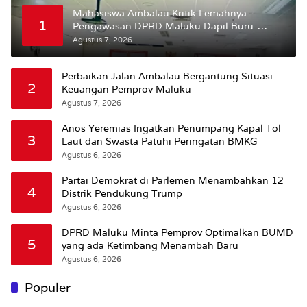
Mahasiswa Ambalau Kritik Lemahnya
1
Pengawasan DPRD Maluku Dapil Buru-
Bursel Terhadap Proses Perubahan Status
Agustus 7, 2026
Jalan
Perbaikan Jalan Ambalau Bergantung Situasi
2
Keuangan Pemprov Maluku
Agustus 7, 2026
Anos Yeremias Ingatkan Penumpang Kapal Tol
3
Laut dan Swasta Patuhi Peringatan BMKG
Agustus 6, 2026
Partai Demokrat di Parlemen Menambahkan 12
4
Distrik Pendukung Trump
Agustus 6, 2026
DPRD Maluku Minta Pemprov Optimalkan BUMD
5
yang ada Ketimbang Menambah Baru
Agustus 6, 2026
Populer