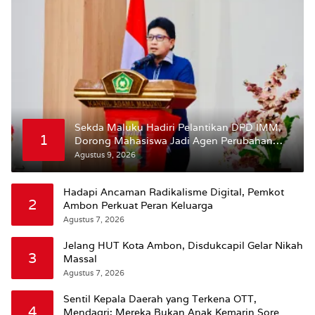
Sekda Maluku Hadiri Pelantikan DPD IMM,
1
Dorong Mahasiswa Jadi Agen Perubahan
dan Mitra Strategis Pemerintah
Agustus 9, 2026
Hadapi Ancaman Radikalisme Digital, Pemkot
2
Ambon Perkuat Peran Keluarga
Agustus 7, 2026
Jelang HUT Kota Ambon, Disdukcapil Gelar Nikah
3
Massal
Agustus 7, 2026
Sentil Kepala Daerah yang Terkena OTT,
4
Mendagri: Mereka Bukan Anak Kemarin Sore