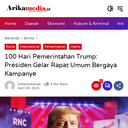
Langsung
ke
konten
Home
Daerah
Ekonomi
Hukum & Kriminal
Inter
Beranda
Berita
Berita
Internasional
Pemerintahan
Utama
100 Hari Pemerintahan Trump:
Presiden Gelar Rapat Umum Bergaya
Kampanye
6
Arikamedianew
3 Min Baca
April 30, 2025