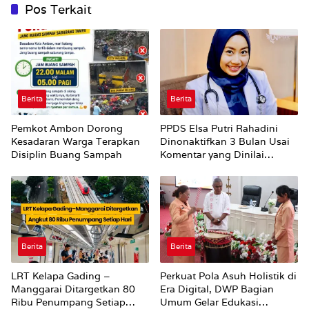
Pos Terkait
Berita
Berita
Pemkot Ambon Dorong
PPDS Elsa Putri Rahadini
Kesadaran Warga Terapkan
Dinonaktifkan 3 Bulan Usai
Disiplin Buang Sampah
Komentar yang Dinilai
Nirempati ke Pasien BPJS
Berita
Berita
LRT Kelapa Gading –
Perkuat Pola Asuh Holistik di
Manggarai Ditargetkan 80
Era Digital, DWP Bagian
Ribu Penumpang Setiap
Umum Gelar Edukasi