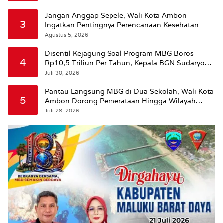
Jangan Anggap Sepele, Wali Kota Ambon
3
Ingatkan Pentingnya Perencanaan Kesehatan
Agustus 5, 2026
Disentil Kejagung Soal Program MBG Boros
4
Rp10,5 Triliun Per Tahun, Kepala BGN Sudaryono
Beri Penjelasan
Juli 30, 2026
Pantau Langsung MBG di Dua Sekolah, Wali Kota
5
Ambon Dorong Pemerataan Hingga Wilayah
Leitimur Selatan
Juli 28, 2026