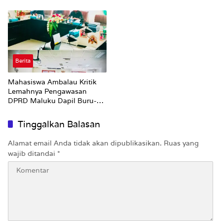
Hari
Parenting Bagi Orang Tua
Berita
Mahasiswa Ambalau Kritik
Lemahnya Pengawasan
DPRD Maluku Dapil Buru-
Bursel Terhadap Proses
Perubahan Status Jalan
Tinggalkan Balasan
Alamat email Anda tidak akan dipublikasikan.
Ruas yang
wajib ditandai
*