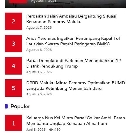
Bursel Terhadap Proses Perubahan Status
Agustus 7, 2026
Jalan
Perbaikan Jalan Ambalau Bergantung Situasi
2
Keuangan Pemprov Maluku
Agustus 7, 2026
Anos Yeremias Ingatkan Penumpang Kapal Tol
3
Laut dan Swasta Patuhi Peringatan BMKG
Agustus 6, 2026
Partai Demokrat di Parlemen Menambahkan 12
4
Distrik Pendukung Trump
Agustus 6, 2026
DPRD Maluku Minta Pemprov Optimalkan BUMD
5
yang ada Ketimbang Menambah Baru
Agustus 6, 2026
Populer
Keluarga Nus Kei Minta Partai Golkar Ambil Peran
1
Membantu Ungkap Kematian Almarhum
Juni 8, 2026
450