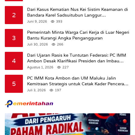
Dari Kasus Kematian Nus Kei Sistim Keamanan di
2
Bandara Karel Sadsuitubun Langgur
Dipertanyakan
Juni 9, 2026
393
Pemerintah Minta Warga Cari Kerja di Luar Negeri
3
Bantu Kurangi Angka Pengangguran
Juli 30, 2026
266
Dari Ujaran Rasis ke Tuntutan Federasi: PC IMM
4
Ambon Desak Klarifikasi Presiden dan Imbau
Tunda Pengibaran Bendera Merah Putih Di
Agustus 1, 2026
227
Maluku.
PC IMM Kota Ambon dan UM Maluku Jalin
5
Kemitraan Strategis untuk Cetak Kader Pencerah
Bangsa “Membangun Peradaban dari Kampus”
Juli 3, 2026
197