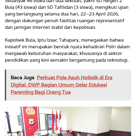
Sebanyak 46 siswa dari dua sekolah, yakni SD Negeri 2
Bula (43 siswa) dan SD Tafilidan (3 siswa), mengikuti ujian
yang berlangsung selama dua hari, 22–23 April 2026,
dengan dukungan penuh fasilitas ruangan representatif
dan jaringan internet stabil dari kepolisian.
Kapolsek Bula, Iptu Izaac Tahapary, menegaskan bahwa
inisiatif ini merupakan bentuk nyata kehadiran Polri dalam
menjawab kebutuhan masyarakat, khususnya di sektor
pendidikan yang kini semakin bergantung pada teknologi.
Baca Juga
Perkuat Pola Asuh Holistik di Era
Digital, DWP Bagian Umum Gelar Edukasi
Parenting Bagi Orang Tua