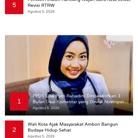
5
Revisi RTRW
Agustus 5, 2026
PPDS Elsa Putri Rahadini Dinonaktifkan 3
1
Bulan Usai Komentar yang Dinilai Nirempati
ke Pasien BPJS
Agustus 8, 2026
Wali Kota Ajak Masyarakat Ambon Bangun
2
Budaya Hidup Sehat
Agustus 5, 2026