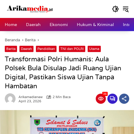
Langsung
ke
konten
Home
Daerah
Ekonomi
Hukum & Kriminal
Inter
Beranda
Berita
Berita
Daerah
Pendidikan
TNI dan POLRI
Utama
Transformasi Polri Humanis: Aula
Polsek Bula Disulap Jadi Ruang Ujian
Digital, Pastikan Siswa Ujian Tanpa
Hambatan
36
Arikamedianew
2 Min Baca
April 23, 2026