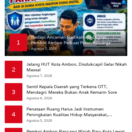
Hadapi Ancaman Radikalisme Digital,
1
Pemkot Ambon Perkuat Peran Keluarga
Agustus 7, 2026
Jelang HUT Kota Ambon, Disdukcapil Gelar Nikah
2
Massal
Agustus 7, 2026
Sentil Kepala Daerah yang Terkena OTT,
3
Mendagri: Mereka Bukan Anak Kemarin Sore
Agustus 6, 2026
Penataan Ruang Harus Jadi Instrumen
4
Peningkatan Kualitas Hidup Masyarakat,
Wattimena: Revisi RT-RW Ditetapkan Pemkot
Agustus 5, 2026
Susun RDTR Sebagai Dasar Hukum
Pemkot Ambon Rancang Wajah Baru Kota Lewat