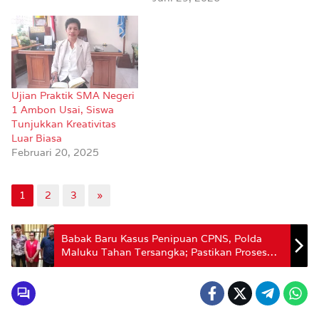
Ujian Praktik SMA Negeri
1 Ambon Usai, Siswa
Tunjukkan Kreativitas
Luar Biasa
Februari 20, 2025
1
2
3
»
Babak Baru Kasus Penipuan CPNS, Polda
Maluku Tahan Tersangka; Pastikan Proses
Hukum Berjalan Efektif