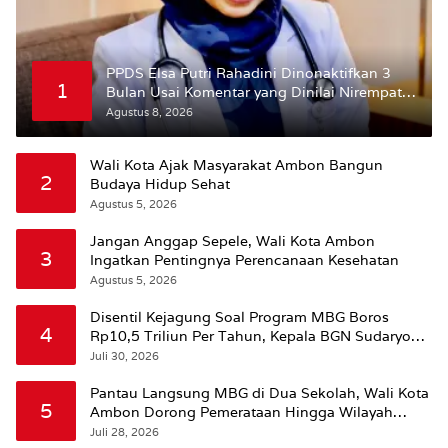
PPDS Elsa Putri Rahadini Dinonaktifkan 3
1
Bulan Usai Komentar yang Dinilai Nirempati
ke Pasien BPJS
Agustus 8, 2026
Wali Kota Ajak Masyarakat Ambon Bangun
2
Budaya Hidup Sehat
Agustus 5, 2026
Jangan Anggap Sepele, Wali Kota Ambon
3
Ingatkan Pentingnya Perencanaan Kesehatan
Agustus 5, 2026
Disentil Kejagung Soal Program MBG Boros
4
Rp10,5 Triliun Per Tahun, Kepala BGN Sudaryono
Beri Penjelasan
Juli 30, 2026
Pantau Langsung MBG di Dua Sekolah, Wali Kota
5
Ambon Dorong Pemerataan Hingga Wilayah
Leitimur Selatan
Juli 28, 2026