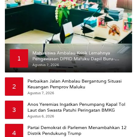
Mahasiswa Ambalau Kritik Lemahnya
1
Pengawasan DPRD Maluku Dapil Buru-
Bursel Terhadap Proses Perubahan Status
Agustus 7, 2026
Jalan
Perbaikan Jalan Ambalau Bergantung Situasi
2
Keuangan Pemprov Maluku
Agustus 7, 2026
Anos Yeremias Ingatkan Penumpang Kapal Tol
3
Laut dan Swasta Patuhi Peringatan BMKG
Agustus 6, 2026
Partai Demokrat di Parlemen Menambahkan 12
4
Distrik Pendukung Trump