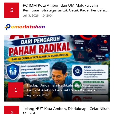
Maluku.
PC IMM Kota Ambon dan UM Maluku Jalin
5
Kemitraan Strategis untuk Cetak Kader Pencerah
Bangsa “Membangun Peradaban dari Kampus”
Juli 3, 2026
200
Hadapi Ancaman Radikalisme Digital,
1
Pemkot Ambon Perkuat Peran Keluarga
Agustus 7, 2026
Jelang HUT Kota Ambon, Disdukcapil Gelar Nikah
2
Massal