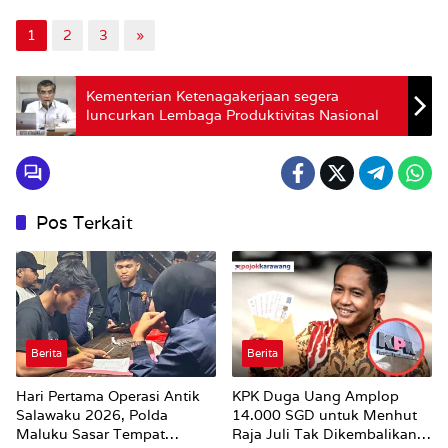
1
2
3
»
Kementerian Ketenagakerjaan segera
luncurkan Lembaga Produktivitas Nasional
Pos Terkait
Berita
Berita
Hari Pertama Operasi Antik
KPK Duga Uang Amplop
Salawaku 2026, Polda
14.000 SGD untuk Menhut
Maluku Sasar Tempat
Raja Juli Tak Dikembalikan