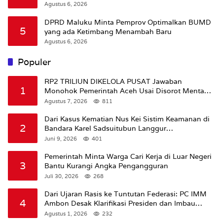
Agustus 6, 2026
DPRD Maluku Minta Pemprov Optimalkan BUMD
5
yang ada Ketimbang Menambah Baru
Agustus 6, 2026
Populer
RP2 TRILIUN DIKELOLA PUSAT Jawaban
1
Monohok Pemerintah Aceh Usai Disorot Mentan
Amran Soal Dana Pertanian
Agustus 7, 2026
811
Dari Kasus Kematian Nus Kei Sistim Keamanan di
2
Bandara Karel Sadsuitubun Langgur
Dipertanyakan
Juni 9, 2026
401
Pemerintah Minta Warga Cari Kerja di Luar Negeri
3
Bantu Kurangi Angka Pengangguran
Juli 30, 2026
268
Dari Ujaran Rasis ke Tuntutan Federasi: PC IMM
4
Ambon Desak Klarifikasi Presiden dan Imbau
Tunda Pengibaran Bendera Merah Putih Di
Agustus 1, 2026
232