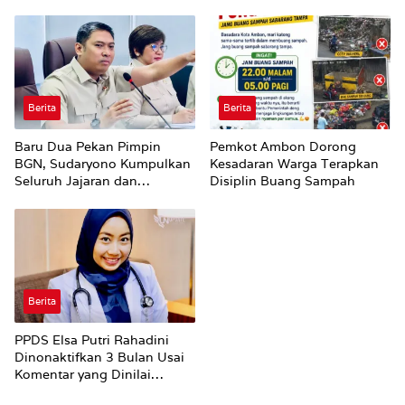
Hiburan Malam di Ambon
Utuh
Berita
Berita
Baru Dua Pekan Pimpin
Pemkot Ambon Dorong
BGN, Sudaryono Kumpulkan
Kesadaran Warga Terapkan
Seluruh Jajaran dan
Disiplin Buang Sampah
Umumkan ‘Kertas Putih’
Pungli dan Pemerasan
Supplier harus Berhenti
Sekarang
Berita
PPDS Elsa Putri Rahadini
Dinonaktifkan 3 Bulan Usai
Komentar yang Dinilai
Nirempati ke Pasien BPJS