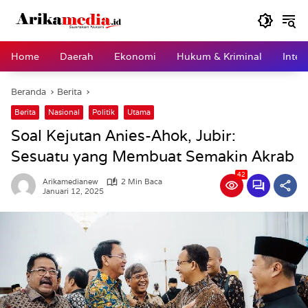
Langsung
ke
konten
Home
Daerah
Ekonomi
Hukum & Kriminal
Inter
Beranda
Berita
Berita
Nasional
Politik
Utama
Soal Kejutan Anies-Ahok, Jubir:
Sesuatu yang Membuat Semakin Akrab
42
Arikamedianew
2 Min Baca
Januari 12, 2025