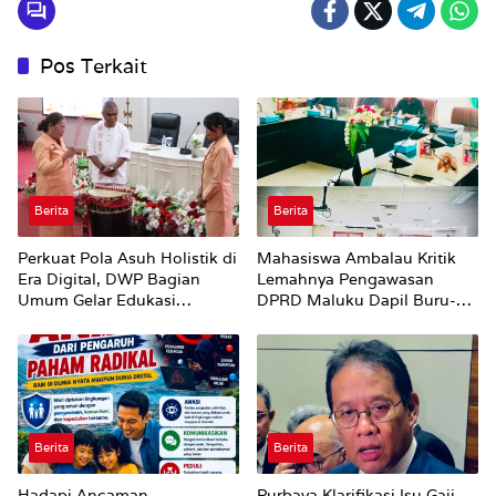
Pos Terkait
Berita
Berita
Perkuat Pola Asuh Holistik di
Mahasiswa Ambalau Kritik
Era Digital, DWP Bagian
Lemahnya Pengawasan
Umum Gelar Edukasi
DPRD Maluku Dapil Buru-
Parenting Bagi Orang Tua
Bursel Terhadap Proses
Perubahan Status Jalan
Berita
Berita
Hadapi Ancaman
Purbaya Klarifikasi Isu Gaji