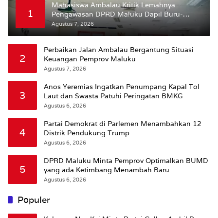
Mahasiswa Ambalau Kritik Lemahnya
1
Pengawasan DPRD Maluku Dapil Buru-
Bursel Terhadap Proses Perubahan Status
Agustus 7, 2026
Jalan
Perbaikan Jalan Ambalau Bergantung Situasi
2
Keuangan Pemprov Maluku
Agustus 7, 2026
Anos Yeremias Ingatkan Penumpang Kapal Tol
3
Laut dan Swasta Patuhi Peringatan BMKG
Agustus 6, 2026
Partai Demokrat di Parlemen Menambahkan 12
4
Distrik Pendukung Trump
Agustus 6, 2026
DPRD Maluku Minta Pemprov Optimalkan BUMD
5
yang ada Ketimbang Menambah Baru
Agustus 6, 2026
Populer