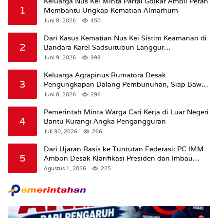
Keluarga Nus Kei Minta Partai Golkar Ambil Peran
1
Membantu Ungkap Kematian Almarhum
Juni 8, 2026
450
Dari Kasus Kematian Nus Kei Sistim Keamanan di
2
Bandara Karel Sadsuitubun Langgur
Dipertanyakan
Juni 9, 2026
393
Keluarga Agrapinus Rumatora Desak
3
Pengungkapan Dalang Pembunuhan, Siap Bawa
Kasus ke Komisi III DPR RI
Juni 8, 2026
296
Pemerintah Minta Warga Cari Kerja di Luar Negeri
4
Bantu Kurangi Angka Pengangguran
Juli 30, 2026
266
Dari Ujaran Rasis ke Tuntutan Federasi: PC IMM
5
Ambon Desak Klarifikasi Presiden dan Imbau
Tunda Pengibaran Bendera Merah Putih Di
Agustus 1, 2026
225
Maluku.