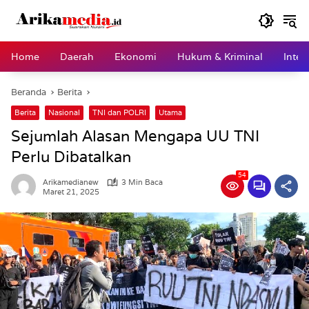
Langsung
ke
konten
Home
Daerah
Ekonomi
Hukum & Kriminal
Inter
Beranda
Berita
Berita
Nasional
TNI dan POLRI
Utama
Sejumlah Alasan Mengapa UU TNI
Perlu Dibatalkan
54
Arikamedianew
3 Min Baca
Maret 21, 2025