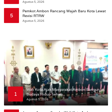
Wattimena: Revisi RT-RW Ditetapkan Pemkot
Agustus 5, 2026
Susun RDTR Sebagai Dasar Hukum
Pemkot Ambon Rancang Wajah Baru Kota Lewat
5
Revisi RTRW
Agustus 5, 2026
Wali Kota Ajak Masyarakat Ambon Bangun
1
Budaya Hidup Sehat
Agustus 5, 2026