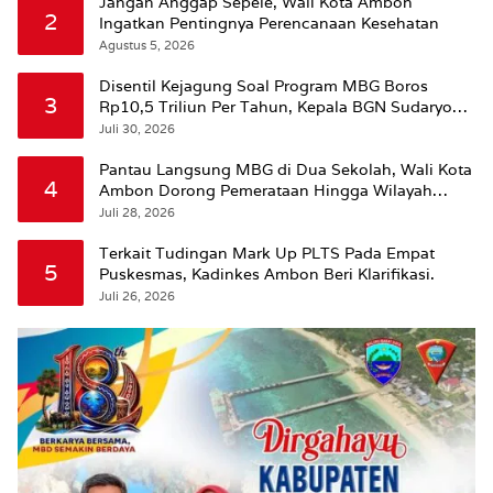
Jangan Anggap Sepele, Wali Kota Ambon
2
Ingatkan Pentingnya Perencanaan Kesehatan
Agustus 5, 2026
Disentil Kejagung Soal Program MBG Boros
3
Rp10,5 Triliun Per Tahun, Kepala BGN Sudaryono
Beri Penjelasan
Juli 30, 2026
Pantau Langsung MBG di Dua Sekolah, Wali Kota
4
Ambon Dorong Pemerataan Hingga Wilayah
Leitimur Selatan
Juli 28, 2026
Terkait Tudingan Mark Up PLTS Pada Empat
5
Puskesmas, Kadinkes Ambon Beri Klarifikasi.
Juli 26, 2026