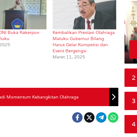
ONI Buka Rakerpov
Kembalikan Prestasi Olahraga
luku
Maluku Gubernur Bilang
 2025
Harus Gelar Kompetisi dan
Event Bergengsi
Maret 11, 2025
2
Jadi Momentum Kebangkitan Olahraga
3
4