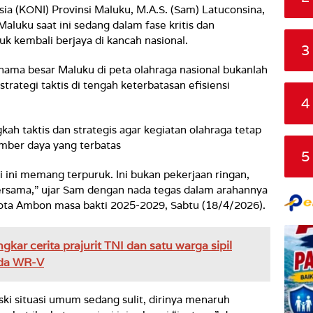
ia (KONI) Provinsi Maluku, M.A.S. (Sam) Latuconsina,
aluku saat ini sedang dalam fase kritis dan
 kembali berjaya di kancah nasional.
3
ama besar Maluku di peta olahraga nasional bukanlah
trategi taktis di tengah keterbatasan efisiensi
4
ah taktis dan strategis agar kegiatan olahraga tetap
umber daya yang terbatas
5
ari ini memang terpuruk. Ini bukan pekerjaan ringan,
bersama,” ujar Sam dengan nada tegas dalam arahannya
ota Ambon masa bakti 2025-2029, Sabtu (18/4/2026).
gkar cerita prajurit TNI dan satu warga sipil
nda WR-V
ski situasi umum sedang sulit, dirinya menaruh