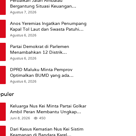
Perbaikan Jalan Ambalau
Bergantung Situasi Keuangan
Pemprov Maluku
Agustus 7, 2026
Anos Yeremias Ingatkan Penumpang
Kapal Tol Laut dan Swasta Patuhi
Peringatan BMKG
Agustus 6, 2026
Partai Demokrat di Parlemen
Menambahkan 12 Distrik
Pendukung Trump
Agustus 6, 2026
DPRD Maluku Minta Pemprov
Optimalkan BUMD yang ada
Ketimbang Menambah Baru
Agustus 6, 2026
puler
Keluarga Nus Kei Minta Partai Golkar
Ambil Peran Membantu Ungkap
Kematian Almarhum
Juni 8, 2026
450
Dari Kasus Kematian Nus Kei Sistim
Keamanan di Bandara Karel