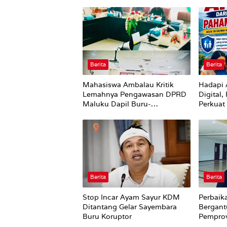
Berita
Berita
Mahasiswa Ambalau Kritik
Hadapi 
Lemahnya Pengawasan DPRD
Digital
Maluku Dapil Buru-
Perkuat
Bursel Terhadap Proses
Perubahan Status Jalan
Berita
Berita
Stop Incar Ayam Sayur KDM
Perbaik
Ditantang Gelar Sayembara
Bergant
Buru Koruptor
Pempro