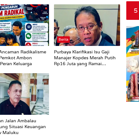
5
Berita
Ancaman Radikalisme
Purbaya Klarifikasi Isu Gaji
, Pemkot Ambon
Manajer Kopdes Merah Putih
 Peran Keluarga
Rp16 Juta yang Ramai
Dibahas Publik
an Jalan Ambalau
ung Situasi Keuangan
v Maluku