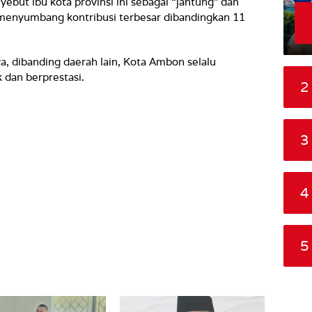
but ibu kota provinsi ini sebagai “jantung” dan
 menyumbang kontribusi terbesar dibandingkan 11
a, dibanding daerah lain, Kota Ambon selalu
dan berprestasi.
2
3
4
5