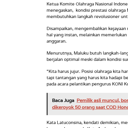
Ketua Komite Olahraga Nasional Indones
menegaskan, kondisi prestasi olahraga M
membutuhkan langkah revolusioner untuk
Disampaikan, mengembalikan kejayaan n
hal yang instan, melainkan memerlukan s
anggaran.
Menurutnya, Maluku butuh langkah-langk
berjalan optimal meski dalam kondisi s
“Kita harus jujur. Posisi olahraga kita h
tapi tantangan yang harus kita hadapi 
pada acara pelantikan pengurus KONI K
Baca Juga
Pemilik asli muncul, bon
dikeroyok 50 orang saat COD Ho
Kata Latuconsina, kendati demikian, me