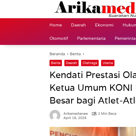
Langsung
ke
konten
Home
Daerah
Ekonomi
Hukum
Otomotif
Parlementaria
Pemerint
Beranda
Berita
Berita
Daerah
Olahraga
Utama
Kendati Prestasi O
Ketua Umum KONI 
Besar bagi Atlet-A
Arikamedianew
2 Min Baca
April 18, 2026