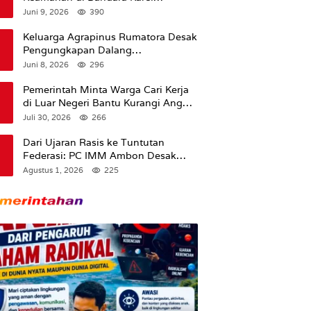
Sadsuitubun Langgur
Juni 9, 2026
390
Dipertanyakan
Keluarga Agrapinus Rumatora Desak
Pengungkapan Dalang
Pembunuhan, Siap Bawa Kasus ke
Juni 8, 2026
296
Komisi III DPR RI
Pemerintah Minta Warga Cari Kerja
di Luar Negeri Bantu Kurangi Angka
Pengangguran
Juli 30, 2026
266
Dari Ujaran Rasis ke Tuntutan
Federasi: PC IMM Ambon Desak
Klarifikasi Presiden dan Imbau
Agustus 1, 2026
225
Tunda Pengibaran Bendera Merah
Putih Di Maluku.