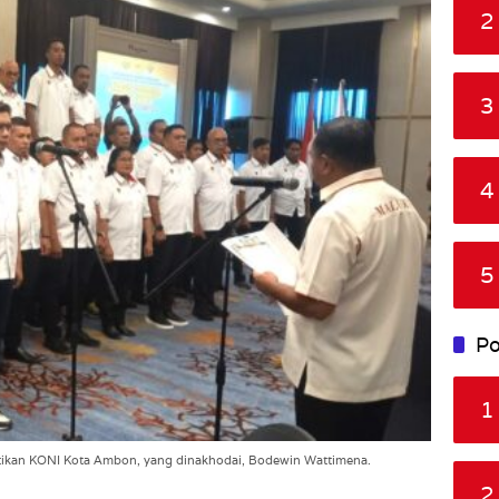
2
3
4
5
Po
1
ikan KONI Kota Ambon, yang dinakhodai, Bodewin Wattimena.
2