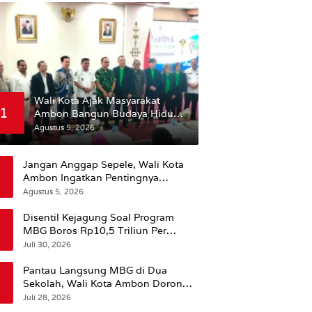
Wali Kota Ajak Masyarakat
1
Ambon Bangun Budaya Hidup
Sehat
Agustus 5, 2026
Jangan Anggap Sepele, Wali Kota
Ambon Ingatkan Pentingnya
Perencanaan Kesehatan
Agustus 5, 2026
Disentil Kejagung Soal Program
MBG Boros Rp10,5 Triliun Per
Tahun, Kepala BGN Sudaryono Beri
Juli 30, 2026
Penjelasan
Pantau Langsung MBG di Dua
Sekolah, Wali Kota Ambon Dorong
Pemerataan Hingga Wilayah
Juli 28, 2026
Leitimur Selatan