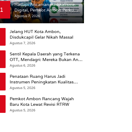
Hadapi Ancaman Radikalisme
1
Digital, Pemkot Ambon Perkuat
Peran Keluarga
Agustus 7, 2026
Jelang HUT Kota Ambon,
Disdukcapil Gelar Nikah Massal
Agustus 7, 2026
Sentil Kepala Daerah yang Terkena
OTT, Mendagri: Mereka Bukan Anak
Kemarin Sore
Agustus 6, 2026
Penataan Ruang Harus Jadi
Instrumen Peningkatan Kualitas
Hidup Masyarakat, Wattimena:
Agustus 5, 2026
Revisi RT-RW Ditetapkan Pemkot
Susun RDTR Sebagai Dasar Hukum
Pemkot Ambon Rancang Wajah
Baru Kota Lewat Revisi RTRW
Agustus 5, 2026