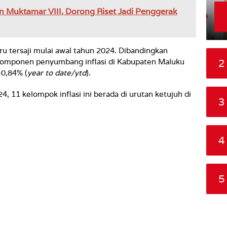
 Muktamar VIII, Dorong Riset Jadi Penggerak
baru tersaji mulai awal tahun 2024. Dibandingkan
2
 komponen penyumbang inflasi di Kabupaten Maluku
0,84% (
year to date/ytd
).
, 11 kelompok inflasi ini berada di urutan ketujuh di
3
4
5