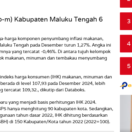
to-m) Kabupaten Maluku Tengah 6
3
a-harga komponen penyumbang inflasi makanan,
4
luku Tengah pada Desember turun 1,27%. Angka ini
mnya yang tercatat -0,46%. Di antara tujuh kelompok
elompok makanan, minuman dan tembakau menyumbang
5
n indeks harga konsumen (IHK) makanan, minuman dan
erada di level 107,93 pada Desember 2024, lebih
tercatat 109,32., dikutip dari Databoks.
aru yang menjadi basis perhitungan IHK 2024.
PS hanya menghitung 90 kabupaten kota. Sedangkan,
unaan tahun dasar 2022, IHK dihitung berdasarkan
 (SBH) di 150 Kabupaten/Kota tahun 2022 (2022=100).