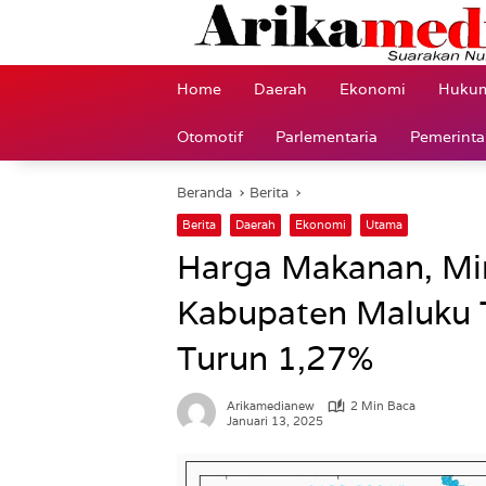
Langsung
ke
konten
Home
Daerah
Ekonomi
Hukum
Otomotif
Parlementaria
Pemerint
Beranda
Berita
Berita
Daerah
Ekonomi
Utama
Harga Makanan, Mi
Kabupaten Maluku 
Turun 1,27%
Arikamedianew
2 Min Baca
Januari 13, 2025