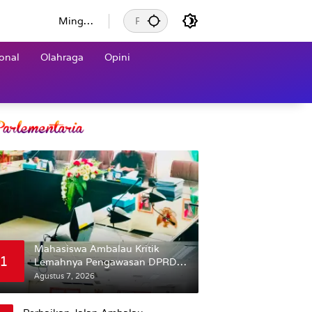
Mingg
u, 9
Agustu
onal
Olahraga
Opini
s 2026
Mahasiswa Ambalau Kritik
1
Lemahnya Pengawasan DPRD
Maluku Dapil Buru-
Agustus 7, 2026
Bursel Terhadap Proses
Perubahan Status Jalan