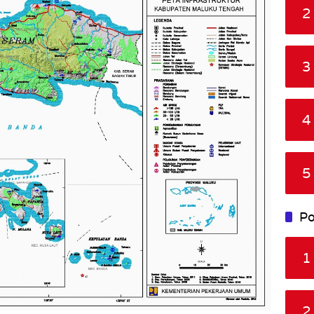
2
3
4
5
Po
1
2