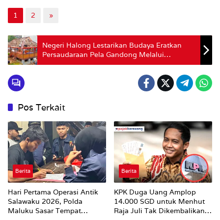
1
2
»
Negeri Halong Lestarikan Budaya Eratkan
Persaudaraan Pela Gandong Melalui
Pergantian Atap Baileo
Pos Terkait
Berita
Berita
Hari Pertama Operasi Antik
KPK Duga Uang Amplop
Salawaku 2026, Polda
14.000 SGD untuk Menhut
Maluku Sasar Tempat
Raja Juli Tak Dikembalikan