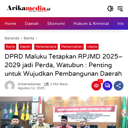
Langsung
ke
konten
Home
Daerah
Ekonomi
Hukum & Kriminal
Inter
Beranda
Berita
Berita
Daerah
Parlementaria
Pemerintahan
Utama
DPRD Maluku Tetapkan RPJMD 2025–
2029 jadi Perda, Watubun : Penting
untuk Wujudkan Pembangunan Daerah
22
Arikamedianew
2 Min Baca
Agustus 12, 2025