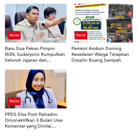
Hiburan Malam di Ambon
Utuh
Berita
Berita
Baru Dua Pekan Pimpin
Pemkot Ambon Dorong
BGN, Sudaryono Kumpulkan
Kesadaran Warga Terapkan
Seluruh Jajaran dan
Disiplin Buang Sampah
Umumkan ‘Kertas Putih’
Pungli dan Pemerasan
Supplier harus Berhenti
Sekarang
Berita
PPDS Elsa Putri Rahadini
Dinonaktifkan 3 Bulan Usai
Komentar yang Dinilai
Nirempati ke Pasien BPJS