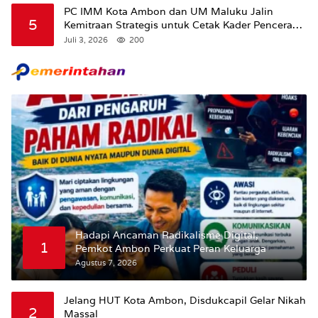
PC IMM Kota Ambon dan UM Maluku Jalin
5
Kemitraan Strategis untuk Cetak Kader Pencerah
Bangsa “Membangun Peradaban dari Kampus”
Juli 3, 2026
200
Hadapi Ancaman Radikalisme Digital,
1
Pemkot Ambon Perkuat Peran Keluarga
Agustus 7, 2026
Jelang HUT Kota Ambon, Disdukcapil Gelar Nikah
2
Massal