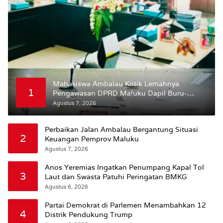
Mahasiswa Ambalau Kritik Lemahnya
1
Pengawasan DPRD Maluku Dapil Buru-
Bursel Terhadap Proses Perubahan Status
Agustus 7, 2026
Jalan
Perbaikan Jalan Ambalau Bergantung Situasi
2
Keuangan Pemprov Maluku
Agustus 7, 2026
Anos Yeremias Ingatkan Penumpang Kapal Tol
3
Laut dan Swasta Patuhi Peringatan BMKG
Agustus 6, 2026
Partai Demokrat di Parlemen Menambahkan 12
4
Distrik Pendukung Trump