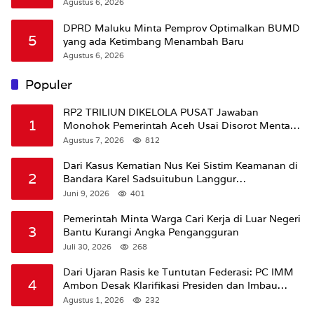
Agustus 6, 2026
DPRD Maluku Minta Pemprov Optimalkan BUMD
5
yang ada Ketimbang Menambah Baru
Agustus 6, 2026
Populer
RP2 TRILIUN DIKELOLA PUSAT Jawaban
1
Monohok Pemerintah Aceh Usai Disorot Mentan
Amran Soal Dana Pertanian
Agustus 7, 2026
812
Dari Kasus Kematian Nus Kei Sistim Keamanan di
2
Bandara Karel Sadsuitubun Langgur
Dipertanyakan
Juni 9, 2026
401
Pemerintah Minta Warga Cari Kerja di Luar Negeri
3
Bantu Kurangi Angka Pengangguran
Juli 30, 2026
268
Dari Ujaran Rasis ke Tuntutan Federasi: PC IMM
4
Ambon Desak Klarifikasi Presiden dan Imbau
Tunda Pengibaran Bendera Merah Putih Di
Agustus 1, 2026
232
Maluku.