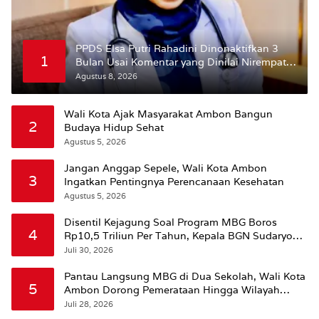
PPDS Elsa Putri Rahadini Dinonaktifkan 3
1
Bulan Usai Komentar yang Dinilai Nirempati
ke Pasien BPJS
Agustus 8, 2026
Wali Kota Ajak Masyarakat Ambon Bangun
2
Budaya Hidup Sehat
Agustus 5, 2026
Jangan Anggap Sepele, Wali Kota Ambon
3
Ingatkan Pentingnya Perencanaan Kesehatan
Agustus 5, 2026
Disentil Kejagung Soal Program MBG Boros
4
Rp10,5 Triliun Per Tahun, Kepala BGN Sudaryono
Beri Penjelasan
Juli 30, 2026
Pantau Langsung MBG di Dua Sekolah, Wali Kota
5
Ambon Dorong Pemerataan Hingga Wilayah
Leitimur Selatan
Juli 28, 2026