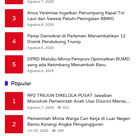
Agustus 7, 2026
Anos Yeremias Ingatkan Penumpang Kapal Tol
3
Laut dan Swasta Patuhi Peringatan BMKG
Agustus 6, 2026
Partai Demokrat di Parlemen Menambahkan 12
4
Distrik Pendukung Trump
Agustus 6, 2026
DPRD Maluku Minta Pemprov Optimalkan BUMD
5
yang ada Ketimbang Menambah Baru
Agustus 6, 2026
Populer
RP2 TRILIUN DIKELOLA PUSAT Jawaban
1
Monohok Pemerintah Aceh Usai Disorot Mentan
Amran Soal Dana Pertanian
Agustus 7, 2026
822
Pemerintah Minta Warga Cari Kerja di Luar Negeri
2
Bantu Kurangi Angka Pengangguran
Juli 30, 2026
269