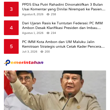
PPDS Elsa Putri Rahadini Dinonaktifkan 3 Bulan
3
Usai Komentar yang Dinilai Nirempati ke Pasien
BPJS
Agustus 8, 2026
258
Dari Ujaran Rasis ke Tuntutan Federasi: PC IMM
4
Ambon Desak Klarifikasi Presiden dan Imbau
Tunda Pengibaran Bendera Merah Putih Di
Agustus 1, 2026
234
Maluku.
PC IMM Kota Ambon dan UM Maluku Jalin
5
Kemitraan Strategis untuk Cetak Kader Pencerah
Bangsa “Membangun Peradaban dari Kampus”
Juli 3, 2026
200