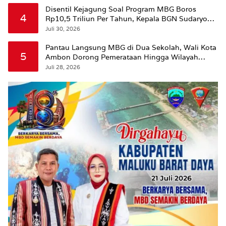
Disentil Kejagung Soal Program MBG Boros
4
Rp10,5 Triliun Per Tahun, Kepala BGN Sudaryono
Beri Penjelasan
Juli 30, 2026
Pantau Langsung MBG di Dua Sekolah, Wali Kota
5
Ambon Dorong Pemerataan Hingga Wilayah
Leitimur Selatan
Juli 28, 2026