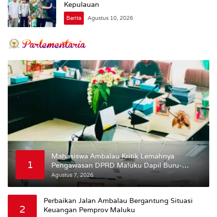
Kepulauan
Berita
Agustus 10, 2026
Mahasiswa Ambalau Kritik Lemahnya
1
Pengawasan DPRD Maluku Dapil Buru-
Bursel Terhadap Proses Perubahan Status
Agustus 7, 2026
Jalan
Perbaikan Jalan Ambalau Bergantung Situasi
2
Keuangan Pemprov Maluku