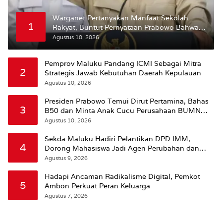
Warganet Pertanyakan Manfaat Sekolah
1
Rakyat, Buntut Pernyataan Prabowo Bahwa
Kecerdasan Bukan dari Sekolah
Agustus 10, 2026
Pemprov Maluku Pandang ICMI Sebagai Mitra
2
Strategis Jawab Kebutuhan Daerah Kepulauan
Agustus 10, 2026
Presiden Prabowo Temui Dirut Pertamina, Bahas
3
B50 dan Minta Anak Cucu Perusahaan BUMN
Dikurangi
Agustus 10, 2026
Sekda Maluku Hadiri Pelantikan DPD IMM,
4
Dorong Mahasiswa Jadi Agen Perubahan dan
Mitra Strategis Pemerintah
Agustus 9, 2026
Hadapi Ancaman Radikalisme Digital, Pemkot
5
Ambon Perkuat Peran Keluarga
Agustus 7, 2026