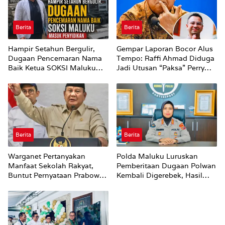
Berita
Berita
Hampir Setahun Bergulir,
Gempar Laporan Bocor Alus
Dugaan Pencemaran Nama
Tempo: Raffi Ahmad Diduga
Baik Ketua SOKSI Maluku
Jadi Utusan “Paksa” Perry
Masuk Penyidikan
Warjiyo Mundur dari BI
Berita
Berita
Warganet Pertanyakan
Polda Maluku Luruskan
Manfaat Sekolah Rakyat,
Pemberitaan Dugaan Polwan
Buntut Pernyataan Prabowo
Kembali Digerebek, Hasil
Bahwa Kecerdasan Bukan
Klarifikasi: Tidak Ditemukan
dari Sekolah
Pria Lain di Dalam Kamar