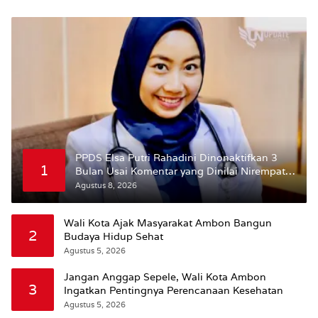
PPDS Elsa Putri Rahadini Dinonaktifkan 3
1
Bulan Usai Komentar yang Dinilai Nirempati
ke Pasien BPJS
Agustus 8, 2026
Wali Kota Ajak Masyarakat Ambon Bangun
2
Budaya Hidup Sehat
Agustus 5, 2026
Jangan Anggap Sepele, Wali Kota Ambon
3
Ingatkan Pentingnya Perencanaan Kesehatan
Agustus 5, 2026