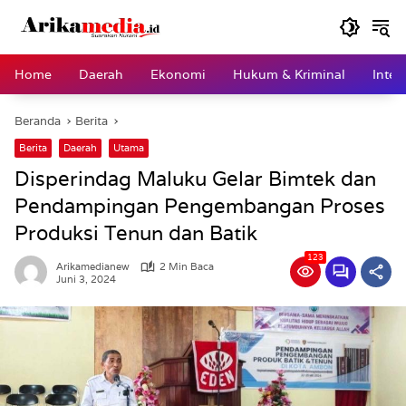
Langsung
ke
konten
Home
Daerah
Ekonomi
Hukum & Kriminal
Inter
Beranda
Berita
Berita
Daerah
Utama
Disperindag Maluku Gelar Bimtek dan
Pendampingan Pengembangan Proses
Produksi Tenun dan Batik
123
Arikamedianew
2 Min Baca
Juni 3, 2024