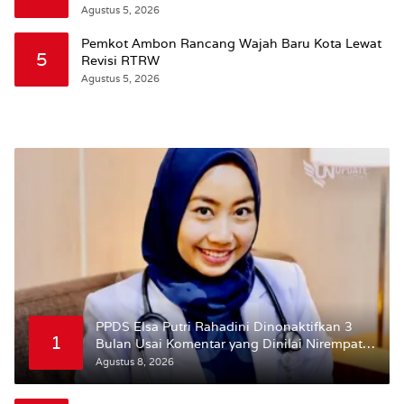
Wattimena: Revisi RT-RW Ditetapkan Pemkot
Agustus 5, 2026
Susun RDTR Sebagai Dasar Hukum
Pemkot Ambon Rancang Wajah Baru Kota Lewat
5
Revisi RTRW
Agustus 5, 2026
PPDS Elsa Putri Rahadini Dinonaktifkan 3
1
Bulan Usai Komentar yang Dinilai Nirempati
ke Pasien BPJS
Agustus 8, 2026