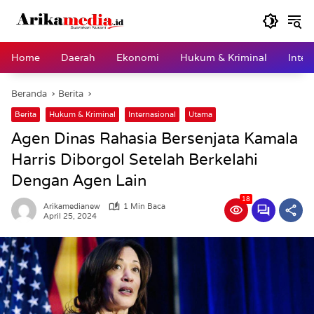
Langsung
ke
konten
Home
Daerah
Ekonomi
Hukum & Kriminal
Inter
Beranda
Berita
Berita
Hukum & Kriminal
Internasional
Utama
Agen Dinas Rahasia Bersenjata Kamala
Harris Diborgol Setelah Berkelahi
Dengan Agen Lain
18
Arikamedianew
1 Min Baca
April 25, 2024