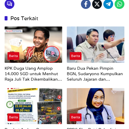
Pos Terkait
Berita
Berita
KPK Duga Uang Amplop
Baru Dua Pekan Pimpin
14.000 SGD untuk Menhut
BGN, Sudaryono Kumpulkan
Raja Juli Tak Dikembalikan
Seluruh Jajaran dan
Utuh
Umumkan ‘Kertas Putih’
Pungli dan Pemerasan
Supplier harus Berhenti
Sekarang
Berita
Berita