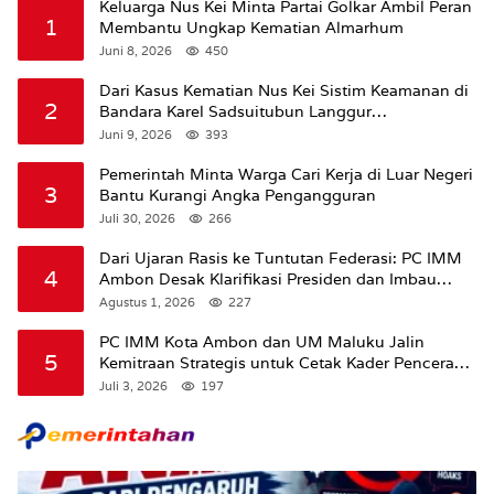
Keluarga Nus Kei Minta Partai Golkar Ambil Peran
1
Membantu Ungkap Kematian Almarhum
Juni 8, 2026
450
Dari Kasus Kematian Nus Kei Sistim Keamanan di
2
Bandara Karel Sadsuitubun Langgur
Dipertanyakan
Juni 9, 2026
393
Pemerintah Minta Warga Cari Kerja di Luar Negeri
3
Bantu Kurangi Angka Pengangguran
Juli 30, 2026
266
Dari Ujaran Rasis ke Tuntutan Federasi: PC IMM
4
Ambon Desak Klarifikasi Presiden dan Imbau
Tunda Pengibaran Bendera Merah Putih Di
Agustus 1, 2026
227
Maluku.
PC IMM Kota Ambon dan UM Maluku Jalin
5
Kemitraan Strategis untuk Cetak Kader Pencerah
Bangsa “Membangun Peradaban dari Kampus”
Juli 3, 2026
197