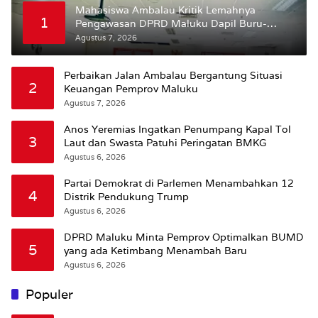
Mahasiswa Ambalau Kritik Lemahnya
1
Pengawasan DPRD Maluku Dapil Buru-
Bursel Terhadap Proses Perubahan Status
Agustus 7, 2026
Jalan
Perbaikan Jalan Ambalau Bergantung Situasi
2
Keuangan Pemprov Maluku
Agustus 7, 2026
Anos Yeremias Ingatkan Penumpang Kapal Tol
3
Laut dan Swasta Patuhi Peringatan BMKG
Agustus 6, 2026
Partai Demokrat di Parlemen Menambahkan 12
4
Distrik Pendukung Trump
Agustus 6, 2026
DPRD Maluku Minta Pemprov Optimalkan BUMD
5
yang ada Ketimbang Menambah Baru
Agustus 6, 2026
Populer