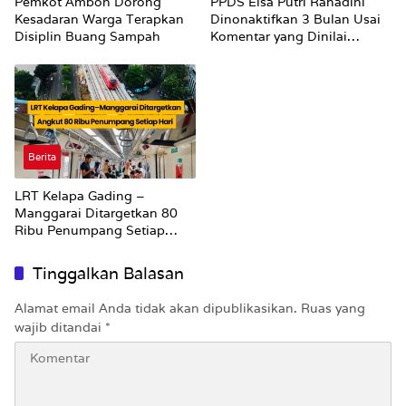
Pemkot Ambon Dorong
PPDS Elsa Putri Rahadini
Kesadaran Warga Terapkan
Dinonaktifkan 3 Bulan Usai
Disiplin Buang Sampah
Komentar yang Dinilai
Nirempati ke Pasien BPJS
Berita
LRT Kelapa Gading –
Manggarai Ditargetkan 80
Ribu Penumpang Setiap
Hari
Tinggalkan Balasan
Alamat email Anda tidak akan dipublikasikan.
Ruas yang
wajib ditandai
*